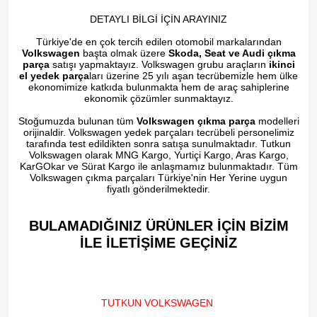
DETAYLI BİLGİ İÇİN ARAYINIZ
Türkiye'de en çok tercih edilen otomobil markalarından
Volkswagen
başta olmak üzere
Skoda, Seat ve Audi çıkma
parça
satışı yapmaktayız. Volkswagen grubu araçların
ikinci
el yedek parça
ları üzerine 25 yılı aşan tecrübemizle hem ülke
ekonomimize katkıda bulunmakta hem de araç sahiplerine
ekonomik çözümler sunmaktayız.
Stoğumuzda bulunan tüm
Volkswagen çıkma parça
modelleri
orijinaldir. Volkswagen yedek parçaları tecrübeli personelimiz
tarafında test edildikten sonra satışa sunulmaktadır. Tutkun
Volkswagen olarak MNG Kargo, Yurtiçi Kargo, Aras Kargo,
KarGOkar ve Sürat Kargo ile anlaşmamız bulunmaktadır. Tüm
Volkswagen çıkma parçaları Türkiye'nin Her Yerine uygun
fiyatlı gönderilmektedir.
BULAMADIĞINIZ ÜRÜNLER İÇİN BİZİM
İLE İLETİŞİME GEÇİNİZ​
TUTKUN VOLKSWAGEN