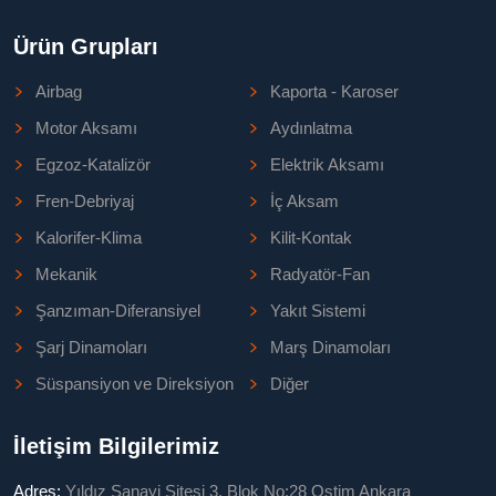
Ürün Grupları
Airbag
Kaporta - Karoser
Motor Aksamı
Aydınlatma
Egzoz-Katalizör
Elektrik Aksamı
Fren-Debriyaj
İç Aksam
Kalorifer-Klima
Kilit-Kontak
Mekanik
Radyatör-Fan
Şanzıman-Diferansiyel
Yakıt Sistemi
Şarj Dinamoları
Marş Dinamoları
Süspansiyon ve Direksiyon
Diğer
İletişim Bilgilerimiz
Adres:
Yıldız Sanayi Sitesi 3. Blok No:28 Ostim Ankara