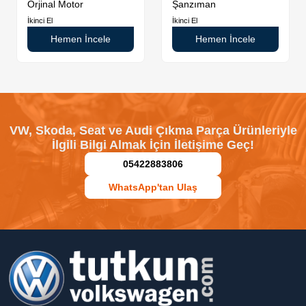
Orjinal Motor
Şanzıman
İkinci El
İkinci El
Hemen İncele
Hemen İncele
VW, Skoda, Seat ve Audi Çıkma Parça Ürünleriyle
İlgili Bilgi Almak İçin İletişime Geç!
05422883806
WhatsApp'tan Ulaş