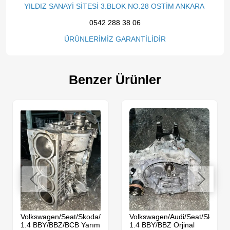
YILDIZ SANAYİ SİTESİ 3.BLOK NO.28 OSTİM ANKARA
0542 288 38 06
ÜRÜNLERİMİZ GARANTİLİDİR
Benzer Ürünler
da
Volkswagen/Seat/Skoda/Audi
Volkswagen/Audi/Seat/Skoda
1.4 BBY/BBZ/BCB Yarım
1.4 BBY/BBZ Orjinal