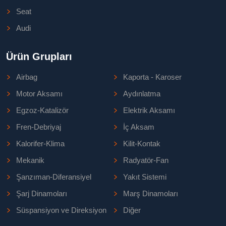
Seat
Audi
Ürün Grupları
Airbag
Kaporta - Karoser
Motor Aksamı
Aydınlatma
Egzoz-Katalizör
Elektrik Aksamı
Fren-Debriyaj
İç Aksam
Kalorifer-Klima
Kilit-Kontak
Mekanik
Radyatör-Fan
Şanzıman-Diferansiyel
Yakıt Sistemi
Şarj Dinamoları
Marş Dinamoları
Süspansiyon ve Direksiyon
Diğer