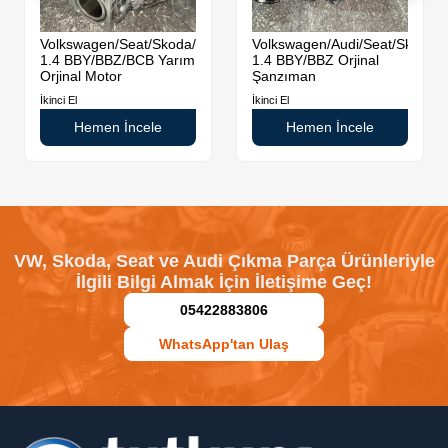
da
Volkswagen/Seat/Skoda/Audi
Volkswagen/Audi/Seat/Skoda
1.4 BBY/BBZ/BCB Yarım
1.4 BBY/BBZ Orjinal
Orjinal Motor
Şanzıman
İkinci El
İkinci El
Hemen İncele
Hemen İncele
VW, Skoda, Seat ve Audi Çıkma Parça Ürünleriyle
İlgili Bilgi Almak İçin İletişime Geç!
05422883806
WhatsApp'tan Ulaş