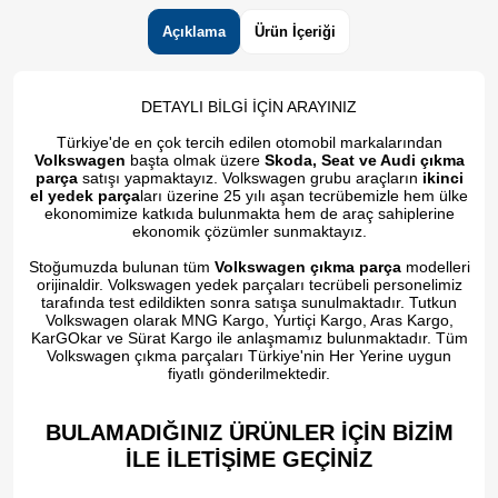
Açıklama
Ürün İçeriği
DETAYLI BİLGİ İÇİN ARAYINIZ
Türkiye'de en çok tercih edilen otomobil markalarından
Volkswagen
başta olmak üzere
Skoda, Seat ve Audi çıkma
parça
satışı yapmaktayız. Volkswagen grubu araçların
ikinci
el yedek parça
ları üzerine 25 yılı aşan tecrübemizle hem ülke
ekonomimize katkıda bulunmakta hem de araç sahiplerine
ekonomik çözümler sunmaktayız.
Stoğumuzda bulunan tüm
Volkswagen çıkma parça
modelleri
orijinaldir. Volkswagen yedek parçaları tecrübeli personelimiz
tarafında test edildikten sonra satışa sunulmaktadır. Tutkun
Volkswagen olarak MNG Kargo, Yurtiçi Kargo, Aras Kargo,
KarGOkar ve Sürat Kargo ile anlaşmamız bulunmaktadır. Tüm
Volkswagen çıkma parçaları Türkiye'nin Her Yerine uygun
fiyatlı gönderilmektedir.
BULAMADIĞINIZ ÜRÜNLER İÇİN BİZİM
İLE İLETİŞİME GEÇİNİZ​