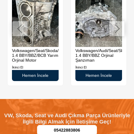
da
Volkswagen/Seat/Skoda/Audi
Volkswagen/Audi/Seat/Skoda
1.4 BBY/BBZ/BCB Yarım
1.4 BBY/BBZ Orjinal
Orjinal Motor
Şanzıman
İkinci El
İkinci El
Hemen İncele
Hemen İncele
VW, Skoda, Seat ve Audi Çıkma Parça Ürünleriyle
İlgili Bilgi Almak İçin İletişime Geç!
05422883806