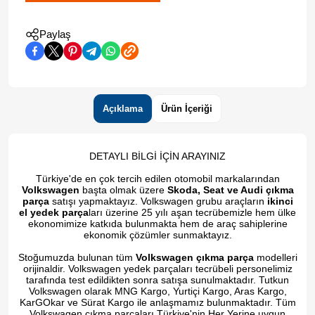
Paylaş
Açıklama
Ürün İçeriği
DETAYLI BİLGİ İÇİN ARAYINIZ
Türkiye'de en çok tercih edilen otomobil markalarından
Volkswagen
başta olmak üzere
Skoda, Seat ve Audi çıkma
parça
satışı yapmaktayız. Volkswagen grubu araçların
ikinci
el yedek parça
ları üzerine 25 yılı aşan tecrübemizle hem ülke
ekonomimize katkıda bulunmakta hem de araç sahiplerine
ekonomik çözümler sunmaktayız.
Stoğumuzda bulunan tüm
Volkswagen çıkma parça
modelleri
orijinaldir. Volkswagen yedek parçaları tecrübeli personelimiz
tarafında test edildikten sonra satışa sunulmaktadır. Tutkun
Volkswagen olarak MNG Kargo, Yurtiçi Kargo, Aras Kargo,
KarGOkar ve Sürat Kargo ile anlaşmamız bulunmaktadır. Tüm
Volkswagen çıkma parçaları Türkiye'nin Her Yerine uygun