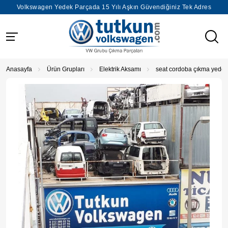
Volkswagen Yedek Parçada 15 Yılı Aşkın Güvendiğiniz Tek Adres
Anasayfa
Ürün Grupları
Elektrik Aksamı
seat cordoba çıkma yedek 