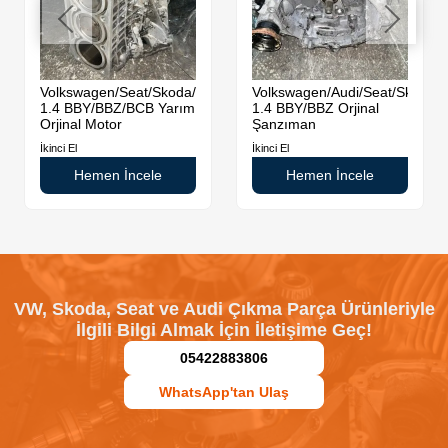
da
Volkswagen/Seat/Skoda/Audi
Volkswagen/Audi/Seat/Skoda
1.4 BBY/BBZ/BCB Yarım
1.4 BBY/BBZ Orjinal
Orjinal Motor
Şanzıman
İkinci El
İkinci El
Hemen İncele
Hemen İncele
VW, Skoda, Seat ve Audi Çıkma Parça Ürünleriyle
İlgili Bilgi Almak İçin İletişime Geç!
05422883806
WhatsApp'tan Ulaş