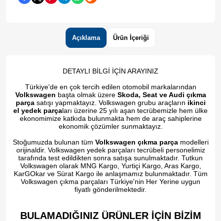
Açıklama
Ürün İçeriği
DETAYLI BİLGİ İÇİN ARAYINIZ
Türkiye'de en çok tercih edilen otomobil markalarından
Volkswagen
başta olmak üzere
Skoda, Seat ve Audi çıkma
parça
satışı yapmaktayız. Volkswagen grubu araçların
ikinci
el yedek parça
ları üzerine 25 yılı aşan tecrübemizle hem ülke
ekonomimize katkıda bulunmakta hem de araç sahiplerine
ekonomik çözümler sunmaktayız.
Stoğumuzda bulunan tüm
Volkswagen çıkma parça
modelleri
orijinaldir. Volkswagen yedek parçaları tecrübeli personelimiz
tarafında test edildikten sonra satışa sunulmaktadır. Tutkun
Volkswagen olarak MNG Kargo, Yurtiçi Kargo, Aras Kargo,
KarGOkar ve Sürat Kargo ile anlaşmamız bulunmaktadır. Tüm
Volkswagen çıkma parçaları Türkiye'nin Her Yerine uygun
fiyatlı gönderilmektedir.
BULAMADIĞINIZ ÜRÜNLER İÇİN BİZİM