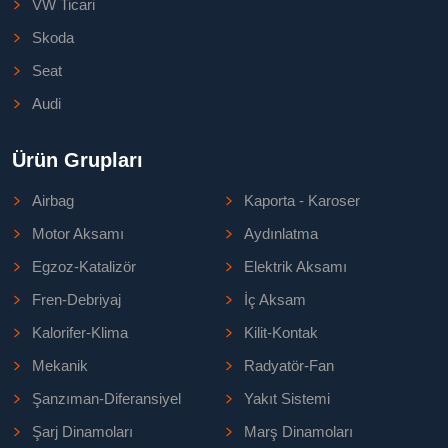
VW Ticari
Skoda
Seat
Audi
Ürün Grupları
Airbag
Kaporta - Karoser
Motor Aksamı
Aydınlatma
Egzoz-Katalizör
Elektrik Aksamı
Fren-Debriyaj
İç Aksam
Kalorifer-Klima
Kilit-Kontak
Mekanik
Radyatör-Fan
Şanzıman-Diferansiyel
Yakıt Sistemi
Şarj Dinamoları
Marş Dinamoları