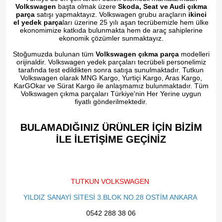
Volkswagen
başta olmak üzere
Skoda, Seat ve Audi çıkma
parça
satışı yapmaktayız. Volkswagen grubu araçların
ikinci
el yedek parça
ları üzerine 25 yılı aşan tecrübemizle hem ülke
ekonomimize katkıda bulunmakta hem de araç sahiplerine
ekonomik çözümler sunmaktayız.
Stoğumuzda bulunan tüm
Volkswagen çıkma parça
modelleri
orijinaldir. Volkswagen yedek parçaları tecrübeli personelimiz
tarafında test edildikten sonra satışa sunulmaktadır. Tutkun
Volkswagen olarak MNG Kargo, Yurtiçi Kargo, Aras Kargo,
KarGOkar ve Sürat Kargo ile anlaşmamız bulunmaktadır. Tüm
Volkswagen çıkma parçaları Türkiye'nin Her Yerine uygun
fiyatlı gönderilmektedir.
BULAMADIĞINIZ ÜRÜNLER İÇİN BİZİM
İLE İLETİŞİME GEÇİNİZ​
TUTKUN VOLKSWAGEN
YILDIZ SANAYİ SİTESİ 3.BLOK NO.28 OSTİM ANKARA
0542 288 38 06