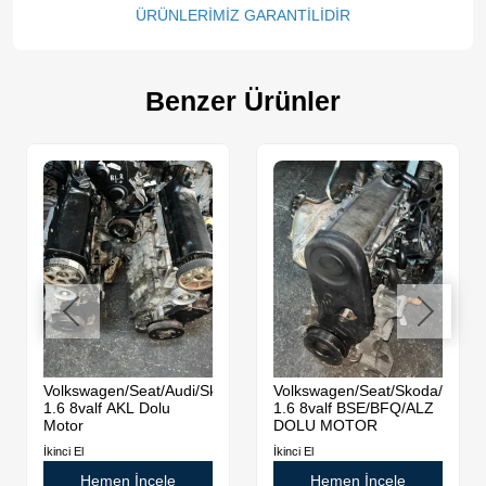
ÜRÜNLERİMİZ GARANTİLİDİR
Benzer Ürünler
Volkswagen/Seat/Audi/Skoda
Volkswagen/Seat/Skoda/Audi
1.6 8valf AKL Dolu
1.6 8valf BSE/BFQ/ALZ
Motor
DOLU MOTOR
İkinci El
İkinci El
Hemen İncele
Hemen İncele