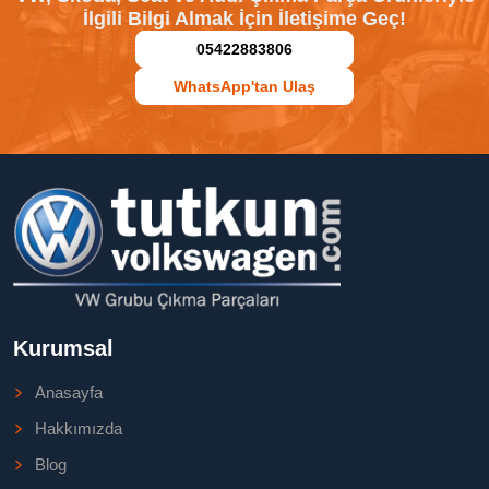
İlgili Bilgi Almak İçin İletişime Geç!
05422883806
WhatsApp'tan Ulaş
Kurumsal
Anasayfa
Hakkımızda
Blog