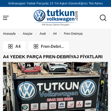
Volkswagen Yedek Parçada 15 Yılı Aşkın Güvendiğiniz Tek Adres
Anasayfa
Araçlar
Audi
A4
Fren-Debriyaj
A4
Fren-Debri...
A4 YEDEK PARÇA FREN-DEBRIYAJ FIYATLARI