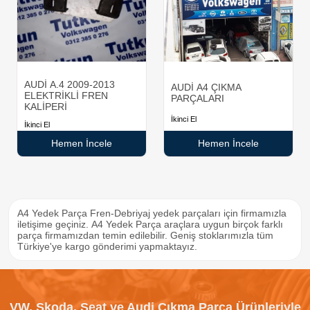
AUDİ A.4 2009-2013
AUDİ A4 ÇIKMA
ELEKTRİKLİ FREN
PARÇALARI
KALİPERİ
İkinci El
İkinci El
Hemen İncele
Hemen İncele
A4 Yedek Parça Fren-Debriyaj yedek parçaları için firmamızla
iletişime geçiniz. A4 Yedek Parça araçlara uygun birçok farklı
parça firmamızdan temin edilebilir. Geniş stoklarımızla tüm
Türkiye'ye kargo gönderimi yapmaktayız.
VW, Skoda, Seat ve Audi Çıkma Parça Ürünleriyle