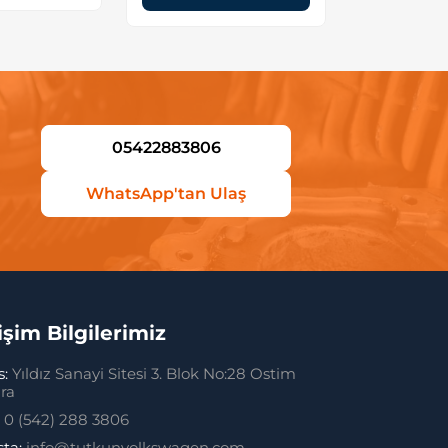
05422883806
WhatsApp'tan Ulaş
tişim Bilgilerimiz
s:
Yıldız Sanayi Sitesi 3. Blok No:28 Ostim
ra
:
0 (542) 288 3806
sta:
info@tutkunvolkswagen.com