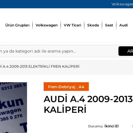
Volkswagen
Ürün Grupları
Volkswagen
VW Ticari
Skoda
Seat
Audi
A
İ A.4 2009-2013 ELEKTRİKLİ FREN KALİPERİ
,
Fren-Debriyaj
A4
AUDİ A.4 2009-201
KALİPERİ
İkinci El
Durumu: