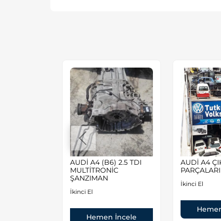
2.5 TDI (
AUDİ A4 (B6) 2.5 TDI
AUDİ A4 Ç
ITRONİC
MULTİTRONİC
PARÇALARI
ŞANZIMAN
İkinci El
İkinci El
Hemen
 İncele
Hemen İncele