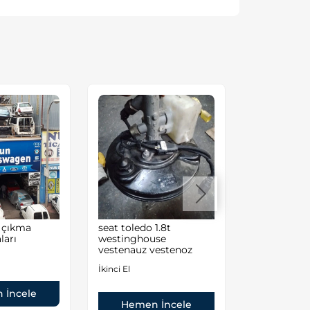
d çıkma
seat toledo 1.8t
Volkswagen
ları
westinghouse
Audi A4/A6
vestenauz vestenoz
İkinci El
İkinci El
 İncele
Hemen
Hemen İncele