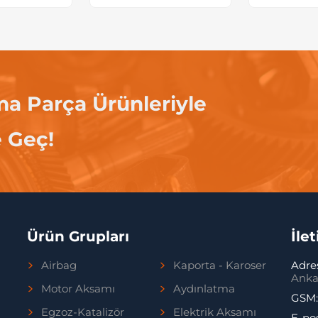
ma Parça Ürünleriyle
e Geç!
Ürün Grupları
İle
Airbag
Kaporta - Karoser
Adre
Anka
Motor Aksamı
Aydınlatma
GSM
Egzoz-Katalizör
Elektrik Aksamı
E-po