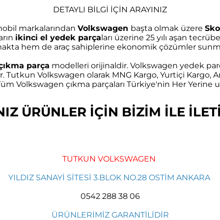
DETAYLI BİLGİ İÇİN ARAYINIZ
omobil markalarından
Volkswagen
başta olmak üzere
Sko
arın
ikinci el yedek parça
ları üzerine 25 yılı aşan tec
akta hem de araç sahiplerine ekonomik çözümler sunma
çıkma parça
modelleri orijinaldir. Volkswagen yedek parç
r. Tutkun Volkswagen olarak MNG Kargo, Yurtiçi Kargo, Ar
m Volkswagen çıkma parçaları Türkiye'nin Her Yerine uy
Z ÜRÜNLER İÇİN BİZİM İLE İLETİ
TUTKUN VOLKSWAGEN
YILDIZ SANAYİ SİTESİ 3.BLOK NO.28 OSTİM ANKARA
0542 288 38 06
ÜRÜNLERİMİZ GARANTİLİDİR