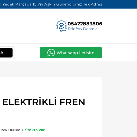
 Yedek Parçada 15 Yılı Aşkın Güvendiğiniz Tek Adres
05422883806
Telefon Destek
RA
Whatsapp İletişim
3 ELEKTRİKLİ FREN
Stokta Var
Stok Durumu: