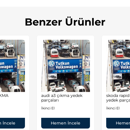
Benzer Ürünler
IKMA
audi a3 çıkma yedek
skoda rapi
parçaları
yedek parça
İkinci El
İkinci El
 İncele
Hemen İncele
Hemen