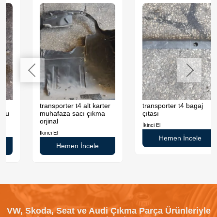
transporter t4 alt karter
transporter t4 bagaj
muhafaza sacı çıkma
çıtası
orjinal
İkinci El
İkinci El
Hemen İncele
Hemen İncele
VW, Skoda, Seat ve Audi Çıkma Parça Ürünleriyle