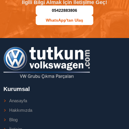
İlgili Bilgi Almak İçin İletişime Geç!
05422883806
WhatsApp'tan Ulaş
Kurumsal
Anasayfa
Hakkımızda
Blog