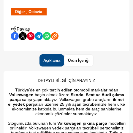
,
Diğer
Octavia
Paylaş
Açıklama
Ürün İçeriği
DETAYLI BİLGİ İÇİN ARAYINIZ
Türkiye'de en çok tercih edilen otomobil markalarından
Volkswagen
başta olmak üzere
Skoda, Seat ve Audi çıkma
parça
satışı yapmaktayız. Volkswagen grubu araçların
ikinci
el yedek parça
ları üzerine 25 yılı aşan tecrübemizle hem ülke
ekonomimize katkıda bulunmakta hem de araç sahiplerine
ekonomik çözümler sunmaktayız.
Stoğumuzda bulunan tüm
Volkswagen çıkma parça
modelleri
orijinaldir. Volkswagen yedek parçaları tecrübeli personelimiz
tarafında test edildikten sonra satışa sunulmaktadır. Tutkun