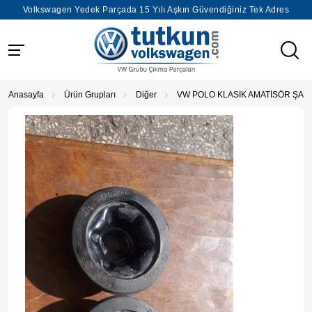
Volkswagen Yedek Parçada 15 Yılı Aşkın Güvendiğiniz Tek Adres
Anasayfa
Ürün Grupları
Diğer
VW POLO KLASİK AMATİSÖR ŞAP