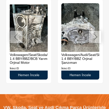
da
Volkswagen/Seat/Skoda/Audi
Volkswagen/Audi/Seat/Skoda
1.4 BBY/BBZ/BCB Yarım
1.4 BBY/BBZ Orjinal
Orjinal Motor
Şanzıman
İkinci El
İkinci El
Hemen İncele
Hemen İncele
VW, Skoda, Seat ve Audi Çıkma Parça Ürünleriyle