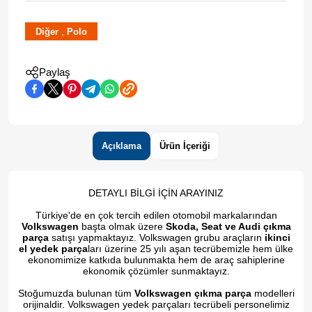
,
Diğer
Polo
Paylaş
Açıklama
Ürün İçeriği
DETAYLI BİLGİ İÇİN ARAYINIZ
Türkiye'de en çok tercih edilen otomobil markalarından
Volkswagen
başta olmak üzere
Skoda, Seat ve Audi çıkma
parça
satışı yapmaktayız. Volkswagen grubu araçların
ikinci
el yedek parça
ları üzerine 25 yılı aşan tecrübemizle hem ülke
ekonomimize katkıda bulunmakta hem de araç sahiplerine
ekonomik çözümler sunmaktayız.
Stoğumuzda bulunan tüm
Volkswagen çıkma parça
modelleri
orijinaldir. Volkswagen yedek parçaları tecrübeli personelimiz