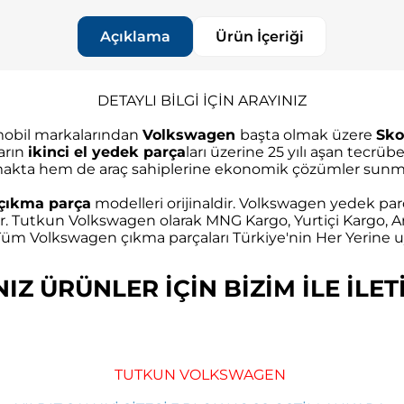
Açıklama
Ürün İçeriği
DETAYLI BİLGİ İÇİN ARAYINIZ
omobil markalarından
Volkswagen
başta olmak üzere
Sko
arın
ikinci el yedek parça
ları üzerine 25 yılı aşan tec
akta hem de araç sahiplerine ekonomik çözümler sunma
çıkma parça
modelleri orijinaldir. Volkswagen yedek parç
r. Tutkun Volkswagen olarak MNG Kargo, Yurtiçi Kargo, Ar
m Volkswagen çıkma parçaları Türkiye'nin Her Yerine uy
Z ÜRÜNLER İÇİN BİZİM İLE İLETİ
TUTKUN VOLKSWAGEN