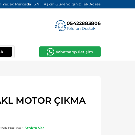
 Yedek Parçada 15 Yılı Aşkın Güvendiğiniz Tek Adres
05422883806
Telefon Destek
RA
Whatsapp İletişim
AKL MOTOR ÇIKMA
U
Stokta Var
Stok Durumu: