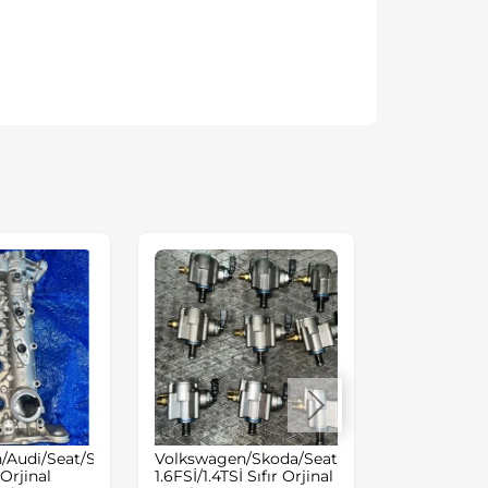
/Audi/Seat/Skoda
Volkswagen/Skoda/Seat/Audi
Volkswagen
 Orjinal
1.6FSİ/1.4TSİ Sıfır Orjinal
Audi A4/A6