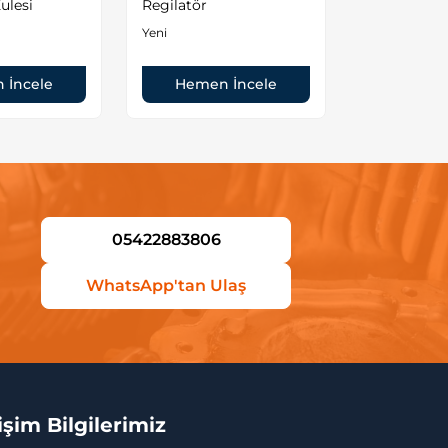
ulesi
Regilatör
İkinci El
Yeni
Hemen
 İncele
Hemen İncele
05422883806
WhatsApp'tan Ulaş
tişim Bilgilerimiz