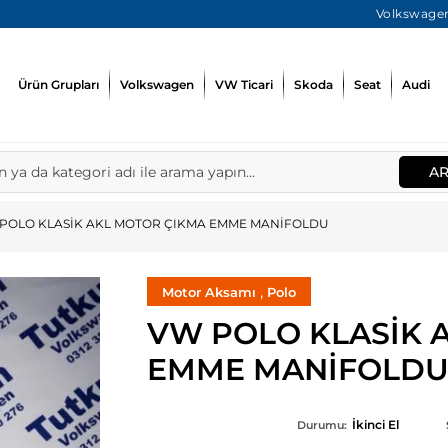
Volkswagen
Ürün Grupları
Volkswagen
VW Ticari
Skoda
Seat
Audi
A
POLO KLASİK AKL MOTOR ÇIKMA EMME MANİFOLDU
,
Motor Aksamı
Polo
VW POLO KLASİK 
EMME MANİFOLD
İkinci El
Durumu: