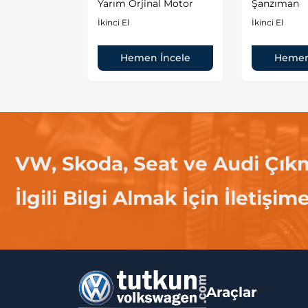
BBZ/BCB
Yarım Orjinal Motor
Şanzıman
OR
İkinci El
İkinci El
 İncele
Hemen İncele
Hemen
VW, Skoda, Seat ve Audi Çık
İlgili Bilgi Almak İçin İletişim
Araçlar