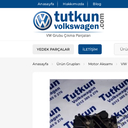
Anasayfa
Hakkımızda
Blog
YEDEK PARÇALAR
İLETIŞIM
Anasayfa
Ürün Grupları
Motor Aksamı
VW 