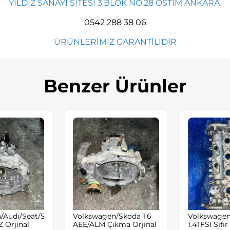
YILDIZ SANAYİ SİTESİ 3.BLOK NO.28 OSTİM ANKARA
0542 288 38 06
ÜRÜNLERİMİZ GARANTİLİDİR
Benzer Ürünler
/Audi/Seat/Skoda
Volkswagen/Skoda 1.6
Volkswagen
 Orjinal
AEE/ALM Çıkma Orjinal
1.4TFSİ Sıfır