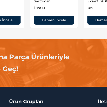
Şanzıman
Eksantirik K
İkinci El
Yeni
 İncele
Hemen İncele
Hemen
ma Parça Ürünleriyle
e Geç!
Ürün Grupları
İle