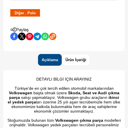
,
Diğer
Polo
Paylaş
Açıklama
Ürün İçeriği
DETAYLI BİLGİ İÇİN ARAYINIZ
Türkiye'de en çok tercih edilen otomobil markalarından
Volkswagen
başta olmak üzere
Skoda, Seat ve Audi çıkma
parça
satışı yapmaktayız. Volkswagen grubu araçların
ikinci
el yedek parça
ları üzerine 25 yılı aşan tecrübemizle hem ülke
ekonomimize katkıda bulunmakta hem de araç sahiplerine
ekonomik çözümler sunmaktayız.
Stoğumuzda bulunan tüm
Volkswagen çıkma parça
modelleri
orijinaldir. Volkswagen yedek parçaları tecrübeli personelimiz