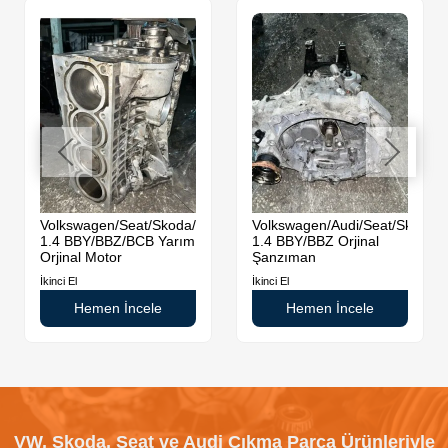
da
Volkswagen/Seat/Skoda/Audi
Volkswagen/Audi/Seat/Skoda
1.4 BBY/BBZ/BCB Yarım
1.4 BBY/BBZ Orjinal
Orjinal Motor
Şanzıman
İkinci El
İkinci El
Hemen İncele
Hemen İncele
VW, Skoda, Seat ve Audi Çıkma Parça Ürünleriyle