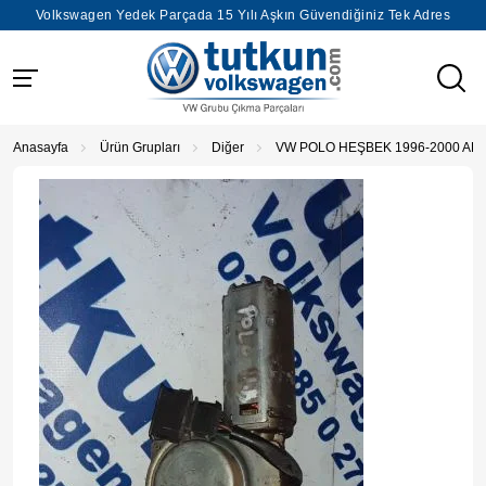
Volkswagen Yedek Parçada 15 Yılı Aşkın Güvendiğiniz Tek Adres
Anasayfa
Ürün Grupları
Diğer
VW POLO HEŞBEK 1996-2000 AR