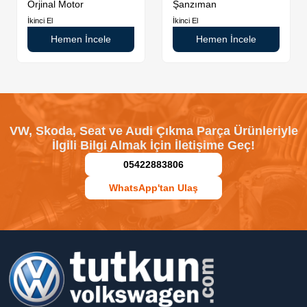
Orjinal Motor
Şanzıman
İkinci El
İkinci El
Hemen İncele
Hemen İncele
VW, Skoda, Seat ve Audi Çıkma Parça Ürünleriyle
İlgili Bilgi Almak İçin İletişime Geç!
05422883806
WhatsApp'tan Ulaş