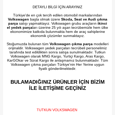
DETAYLI BİLGİ İÇİN ARAYINIZ
Türkiye'de en çok tercih edilen otomobil markalarından
Volkswagen
başta olmak üzere
Skoda, Seat ve Audi çıkma
parça
satışı yapmaktayız. Volkswagen grubu araçların
ikinci
el yedek parça
ları üzerine 25 yılı aşan tecrübemizle hem ülke
ekonomimize katkıda bulunmakta hem de araç sahiplerine
ekonomik çözümler sunmaktayız.
Stoğumuzda bulunan tüm
Volkswagen çıkma parça
modelleri
orijinaldir. Volkswagen yedek parçaları tecrübeli personelimiz
tarafında test edildikten sonra satışa sunulmaktadır. Tutkun
Volkswagen olarak MNG Kargo, Yurtiçi Kargo, Aras Kargo,
KarGOkar ve Sürat Kargo ile anlaşmamız bulunmaktadır. Tüm
Volkswagen çıkma parçaları Türkiye'nin Her Yerine uygun
fiyatlı gönderilmektedir.
BULAMADIĞINIZ ÜRÜNLER İÇİN BİZİM
İLE İLETİŞİME GEÇİNİZ​
TUTKUN VOLKSWAGEN