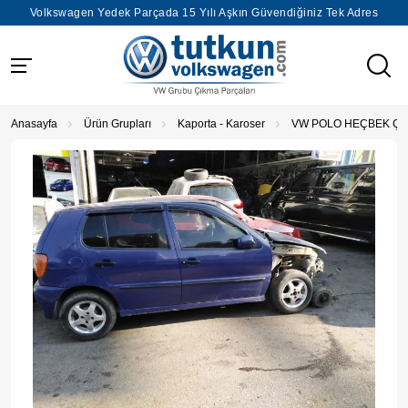
Volkswagen Yedek Parçada 15 Yılı Aşkın Güvendiğiniz Tek Adres
Anasayfa
Ürün Grupları
Kaporta - Karoser
VW POLO HEÇBEK ÇIK