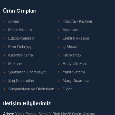
Ürün Grupları
Airbag
Kaporta - Karoser
Motor Aksamı
Aydınlatma
Egzoz-Katalizör
Elektrik Aksamı
Fren-Debriyaj
İç Aksam
Kalorifer-Klima
Kilit-Kontak
Mekanik
Radyatör-Fan
Şanzıman-Diferansiyel
Yakıt Sistemi
Şarj Dinamoları
Marş Dinamoları
Süspansiyon ve Direksiyon
Diğer
İletişim Bilgilerimiz
Adres:
Yıldız Sanayi Sitesi 3. Blok No:28 Ostim Ankara