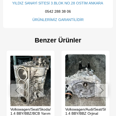
YILDIZ SANAYİ SİTESİ 3.BLOK NO.28 OSTİM ANKARA
0542 288 38 06
ÜRÜNLERİMİZ GARANTİLİDİR
Benzer Ürünler
da
Volkswagen/Seat/Skoda/Audi
Volkswagen/Audi/Seat/Skoda
1.4 BBY/BBZ/BCB Yarım
1.4 BBY/BBZ Orjinal