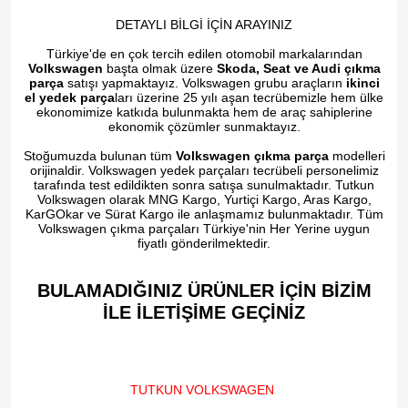
DETAYLI BİLGİ İÇİN ARAYINIZ
Türkiye'de en çok tercih edilen otomobil markalarından
Volkswagen
başta olmak üzere
Skoda, Seat ve Audi çıkma
parça
satışı yapmaktayız. Volkswagen grubu araçların
ikinci
el yedek parça
ları üzerine 25 yılı aşan tecrübemizle hem ülke
ekonomimize katkıda bulunmakta hem de araç sahiplerine
ekonomik çözümler sunmaktayız.
Stoğumuzda bulunan tüm
Volkswagen çıkma parça
modelleri
orijinaldir. Volkswagen yedek parçaları tecrübeli personelimiz
tarafında test edildikten sonra satışa sunulmaktadır. Tutkun
Volkswagen olarak MNG Kargo, Yurtiçi Kargo, Aras Kargo,
KarGOkar ve Sürat Kargo ile anlaşmamız bulunmaktadır. Tüm
Volkswagen çıkma parçaları Türkiye'nin Her Yerine uygun
fiyatlı gönderilmektedir.
BULAMADIĞINIZ ÜRÜNLER İÇİN BİZİM
İLE İLETİŞİME GEÇİNİZ​
TUTKUN VOLKSWAGEN