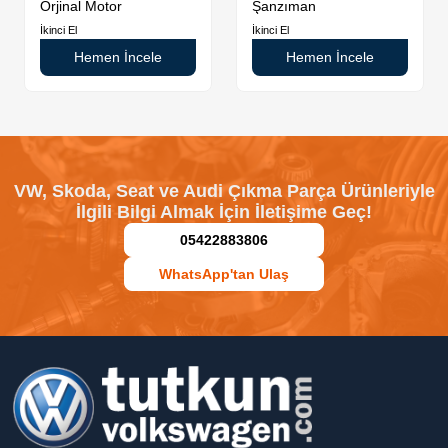
Orjinal Motor
Şanzıman
İkinci El
İkinci El
Hemen İncele
Hemen İncele
VW, Skoda, Seat ve Audi Çıkma Parça Ürünleriyle
İlgili Bilgi Almak İçin İletişime Geç!
05422883806
WhatsApp'tan Ulaş