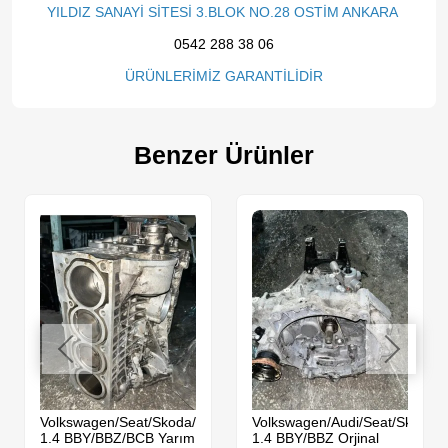
YILDIZ SANAYİ SİTESİ 3.BLOK NO.28 OSTİM ANKARA
0542 288 38 06
ÜRÜNLERİMİZ GARANTİLİDİR
Benzer Ürünler
da
Volkswagen/Seat/Skoda/Audi
Volkswagen/Audi/Seat/Skoda
1.4 BBY/BBZ/BCB Yarım
1.4 BBY/BBZ Orjinal