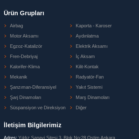
Ürün Grupları
Airbag
Kaporta - Karoser
Motor Aksamı
Aydınlatma
Egzoz-Katalizör
Elektrik Aksamı
Fren-Debriyaj
İç Aksam
Kalorifer-Klima
Kilit-Kontak
Mekanik
Radyatör-Fan
Şanzıman-Diferansiyel
Yakıt Sistemi
Şarj Dinamoları
Marş Dinamoları
Süspansiyon ve Direksiyon
Diğer
İletişim Bilgilerimiz
Adres:
Yıldız Sanayi Sitesi 3. Blok No:28 Ostim Ankara