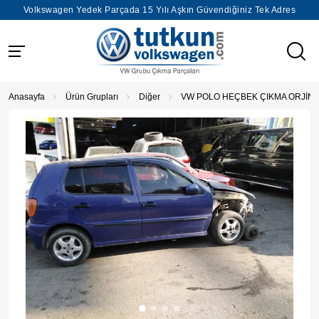
Volkswagen Yedek Parçada 15 Yılı Aşkın Güvendiğiniz Tek Adres
Anasayfa
Ürün Grupları
Diğer
VW POLO HEÇBEK ÇIKMA ORJİN