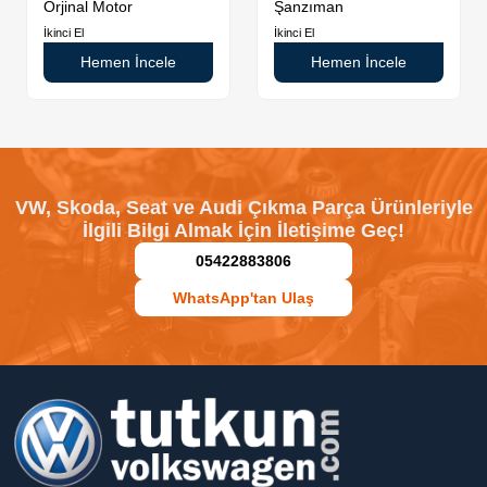
Orjinal Motor
Şanzıman
İkinci El
İkinci El
Hemen İncele
Hemen İncele
VW, Skoda, Seat ve Audi Çıkma Parça Ürünleriyle
İlgili Bilgi Almak İçin İletişime Geç!
05422883806
WhatsApp'tan Ulaş