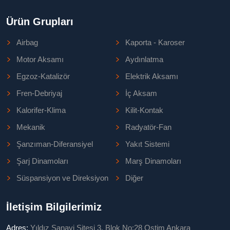
Ürün Grupları
Airbag
Kaporta - Karoser
Motor Aksamı
Aydınlatma
Egzoz-Katalizör
Elektrik Aksamı
Fren-Debriyaj
İç Aksam
Kalorifer-Klima
Kilit-Kontak
Mekanik
Radyatör-Fan
Şanzıman-Diferansiyel
Yakıt Sistemi
Şarj Dinamoları
Marş Dinamoları
Süspansiyon ve Direksiyon
Diğer
İletişim Bilgilerimiz
Adres:
Yıldız Sanayi Sitesi 3. Blok No:28 Ostim Ankara