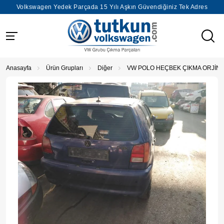
Volkswagen Yedek Parçada 15 Yılı Aşkın Güvendiğiniz Tek Adres
Anasayfa
Ürün Grupları
Diğer
VW POLO HEÇBEK ÇIKMA ORJİN