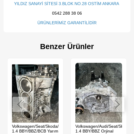
YILDIZ SANAYİ SİTESİ 3.BLOK NO.28 OSTİM ANKARA
0542 288 38 06
ÜRÜNLERİMİZ GARANTİLİDİR
Benzer Ürünler
da
Volkswagen/Seat/Skoda/Audi
Volkswagen/Audi/Seat/Skoda
1.4 BBY/BBZ/BCB Yarım
1.4 BBY/BBZ Orjinal