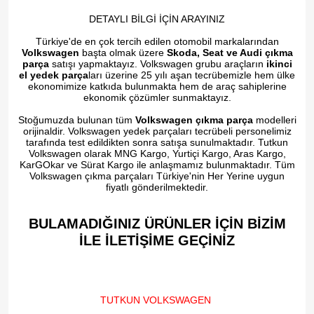
DETAYLI BİLGİ İÇİN ARAYINIZ
Türkiye'de en çok tercih edilen otomobil markalarından
Volkswagen
başta olmak üzere
Skoda, Seat ve Audi çıkma
parça
satışı yapmaktayız. Volkswagen grubu araçların
ikinci
el yedek parça
ları üzerine 25 yılı aşan tecrübemizle hem ülke
ekonomimize katkıda bulunmakta hem de araç sahiplerine
ekonomik çözümler sunmaktayız.
Stoğumuzda bulunan tüm
Volkswagen çıkma parça
modelleri
orijinaldir. Volkswagen yedek parçaları tecrübeli personelimiz
tarafında test edildikten sonra satışa sunulmaktadır. Tutkun
Volkswagen olarak MNG Kargo, Yurtiçi Kargo, Aras Kargo,
KarGOkar ve Sürat Kargo ile anlaşmamız bulunmaktadır. Tüm
Volkswagen çıkma parçaları Türkiye'nin Her Yerine uygun
fiyatlı gönderilmektedir.
BULAMADIĞINIZ ÜRÜNLER İÇİN BİZİM
İLE İLETİŞİME GEÇİNİZ​
TUTKUN VOLKSWAGEN