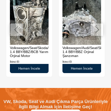
da
Volkswagen/Seat/Skoda/Audi
Volkswagen/Audi/Seat/Skoda
1.4 BBY/BBZ/BCB Yarım
1.4 BBY/BBZ Orjinal
Orjinal Motor
Şanzıman
İkinci El
İkinci El
Hemen İncele
Hemen İncele
VW, Skoda, Seat ve Audi Çıkma Parça Ürünleriyle
İlgili Bilgi Almak İçin İletişime Geç!