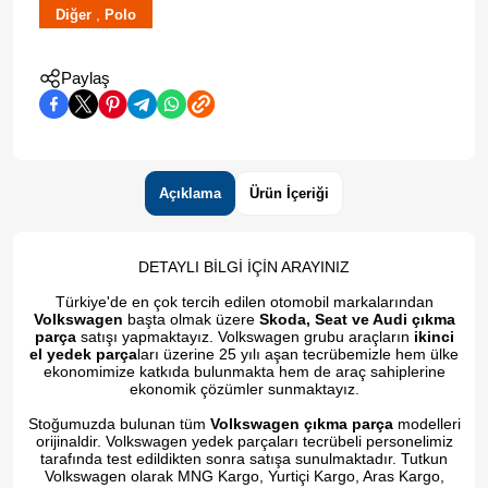
,
Diğer
Polo
Paylaş
Açıklama
Ürün İçeriği
DETAYLI BİLGİ İÇİN ARAYINIZ
Türkiye'de en çok tercih edilen otomobil markalarından
Volkswagen
başta olmak üzere
Skoda, Seat ve Audi çıkma
parça
satışı yapmaktayız. Volkswagen grubu araçların
ikinci
el yedek parça
ları üzerine 25 yılı aşan tecrübemizle hem ülke
ekonomimize katkıda bulunmakta hem de araç sahiplerine
ekonomik çözümler sunmaktayız.
Stoğumuzda bulunan tüm
Volkswagen çıkma parça
modelleri
orijinaldir. Volkswagen yedek parçaları tecrübeli personelimiz
tarafında test edildikten sonra satışa sunulmaktadır. Tutkun
Volkswagen olarak MNG Kargo, Yurtiçi Kargo, Aras Kargo,