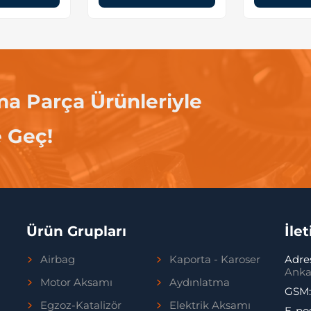
ma Parça Ürünleriyle
e Geç!
Ürün Grupları
İle
Airbag
Kaporta - Karoser
Adre
Anka
Motor Aksamı
Aydınlatma
GSM
Egzoz-Katalizör
Elektrik Aksamı
E-po