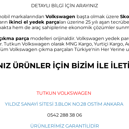
DETAYLI BİLGİ İÇİN ARAYINIZ
omobil markalarından
Volkswagen
başta olmak üzere
Sko
arın
ikinci el yedek parça
ları üzerine 25 yılı aşan tec
akta hem de araç sahiplerine ekonomik çözümler sunma
çıkma parça
modelleri orijinaldir. Volkswagen yedek parç
r. Tutkun Volkswagen olarak MNG Kargo, Yurtiçi Kargo, Ar
m Volkswagen çıkma parçaları Türkiye'nin Her Yerine uy
Z ÜRÜNLER İÇİN BİZİM İLE İLETİ
TUTKUN VOLKSWAGEN
YILDIZ SANAYİ SİTESİ 3.BLOK NO.28 OSTİM ANKARA
0542 288 38 06
ÜRÜNLERİMİZ GARANTİLİDİR