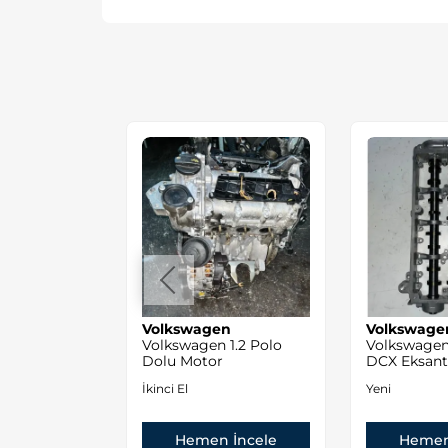
/Skoda 1.6
Volkswagen
Volkswage
kma Orjinal
Volkswagen 1.2 Polo
Volkswagen
Dolu Motor
DCX Eksanti
Sıfır Orjinal
İkinci El
Yeni
 İncele
Hemen İncele
Hemen