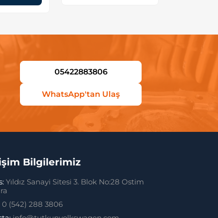
05422883806
WhatsApp'tan Ulaş
tişim Bilgilerimiz
s:
Yıldız Sanayi Sitesi 3. Blok No:28 Ostim
ra
:
0 (542) 288 3806
sta:
info@tutkunvolkswagen.com