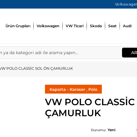
Volkswagen
Ürün Grupları
Volkswagen
VW Ticari
Skoda
Seat
Audi
A
VW POLO CLASSİC SOL ÖN ÇAMURLUK
,
Kaporta - Karoser
Polo
VW POLO CLASSİC
ÇAMURLUK
Yeni
Durumu: