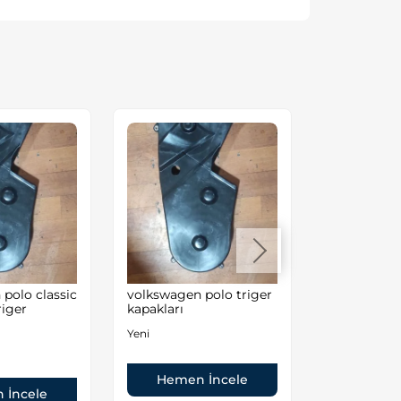
polo classic
volkswagen polo triger
Volkswagen
riger
kapakları
1.6 8valf A
Motor
Yeni
İkinci El
Hemen İncele
 İncele
Hemen