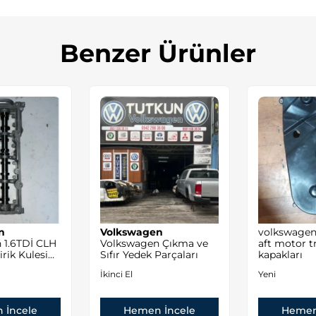
Benzer Ürünler
n
Volkswagen
volkswagen 
 1.6TDİ CLH
Volkswagen Çıkma ve
aft motor t
rik Kulesi
Sıfır Yedek Parçaları
kapakları
İkinci El
Yeni
 İncele
Hemen İncele
Hemen