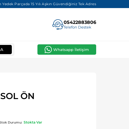
 Yedek Parçada 15 Yılı Aşkın Güvendiğiniz Tek Adres
05422883806
Telefon Destek
RA
Whatsapp İletişim
 SOL ÖN
Stokta Var
Stok Durumu: