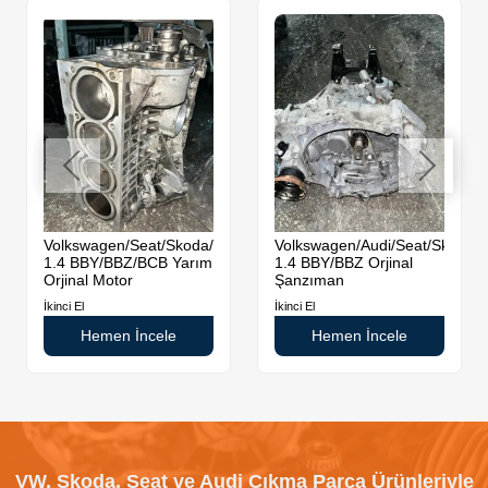
da
Volkswagen/Seat/Skoda/Audi
Volkswagen/Audi/Seat/Skoda
1.4 BBY/BBZ/BCB Yarım
1.4 BBY/BBZ Orjinal
Orjinal Motor
Şanzıman
İkinci El
İkinci El
Hemen İncele
Hemen İncele
VW, Skoda, Seat ve Audi Çıkma Parça Ürünleriyle