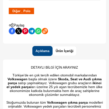
,
Diğer
Polo
Paylaş
Açıklama
Ürün İçeriği
DETAYLI BİLGİ İÇİN ARAYINIZ
Türkiye'de en çok tercih edilen otomobil markalarından
Volkswagen
başta olmak üzere
Skoda, Seat ve Audi çıkma
parça
satışı yapmaktayız. Volkswagen grubu araçların
ikinci
el yedek parça
ları üzerine 25 yılı aşan tecrübemizle hem ülke
ekonomimize katkıda bulunmakta hem de araç sahiplerine
ekonomik çözümler sunmaktayız.
Stoğumuzda bulunan tüm
Volkswagen çıkma parça
modelleri
orijinaldir. Volkswagen yedek parçaları tecrübeli personelimiz