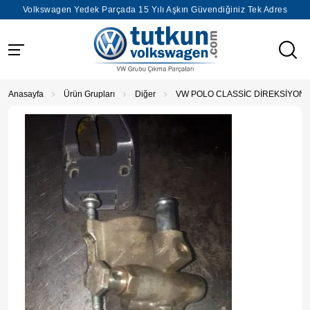
Volkswagen Yedek Parçada 15 Yılı Aşkın Güvendiğiniz Tek Adres
Anasayfa
Ürün Grupları
Diğer
VW POLO CLASSİC DİREKSİYON 