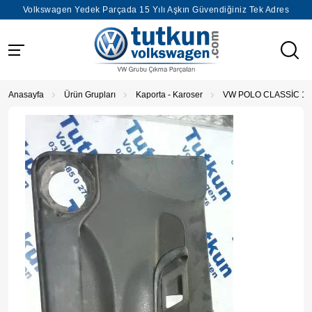
Volkswagen Yedek Parçada 15 Yılı Aşkın Güvendiğiniz Tek Adres
Anasayfa
Ürün Grupları
Kaporta - Karoser
VW POLO CLASSİC 19