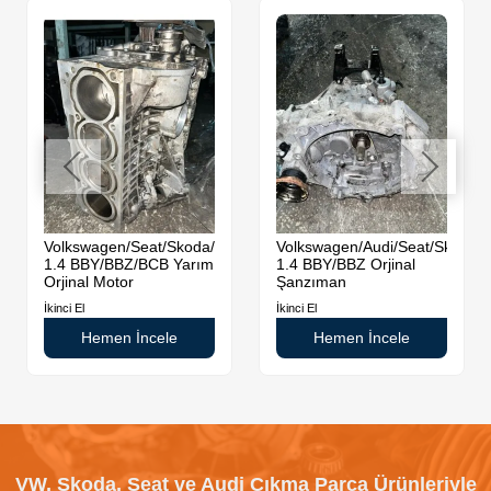
da
Volkswagen/Seat/Skoda/Audi
Volkswagen/Audi/Seat/Skoda
1.4 BBY/BBZ/BCB Yarım
1.4 BBY/BBZ Orjinal
Orjinal Motor
Şanzıman
İkinci El
İkinci El
Hemen İncele
Hemen İncele
VW, Skoda, Seat ve Audi Çıkma Parça Ürünleriyle