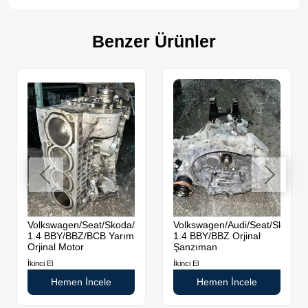
Benzer Ürünler
da
Volkswagen/Seat/Skoda/Audi
Volkswagen/Audi/Seat/Skoda
1.4 BBY/BBZ/BCB Yarım
1.4 BBY/BBZ Orjinal
Orjinal Motor
Şanzıman
İkinci El
İkinci El
Hemen İncele
Hemen İncele