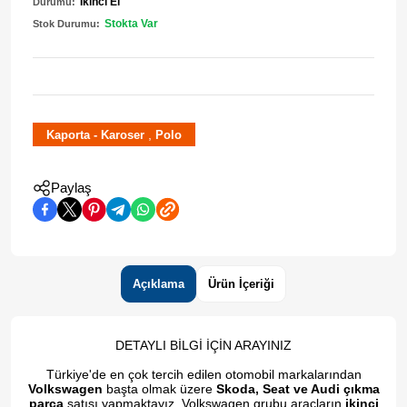
İkinci El
Durumu:
Stokta Var
Stok Durumu:
,
Kaporta - Karoser
Polo
Paylaş
Açıklama
Ürün İçeriği
DETAYLI BİLGİ İÇİN ARAYINIZ
Türkiye'de en çok tercih edilen otomobil markalarından
Volkswagen
başta olmak üzere
Skoda, Seat ve Audi çıkma
parça
satışı yapmaktayız. Volkswagen grubu araçların
ikinci