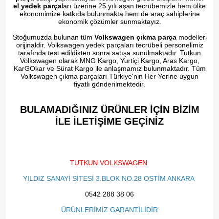
el yedek parça
ları üzerine 25 yılı aşan tecrübemizle hem ülke
ekonomimize katkıda bulunmakta hem de araç sahiplerine
ekonomik çözümler sunmaktayız.
Stoğumuzda bulunan tüm
Volkswagen çıkma parça
modelleri
orijinaldir. Volkswagen yedek parçaları tecrübeli personelimiz
tarafında test edildikten sonra satışa sunulmaktadır. Tutkun
Volkswagen olarak MNG Kargo, Yurtiçi Kargo, Aras Kargo,
KarGOkar ve Sürat Kargo ile anlaşmamız bulunmaktadır. Tüm
Volkswagen çıkma parçaları Türkiye'nin Her Yerine uygun
fiyatlı gönderilmektedir.
BULAMADIĞINIZ ÜRÜNLER İÇİN BİZİM
İLE İLETİŞİME GEÇİNİZ​
TUTKUN VOLKSWAGEN
YILDIZ SANAYİ SİTESİ 3.BLOK NO.28 OSTİM ANKARA
0542 288 38 06
ÜRÜNLERİMİZ GARANTİLİDİR