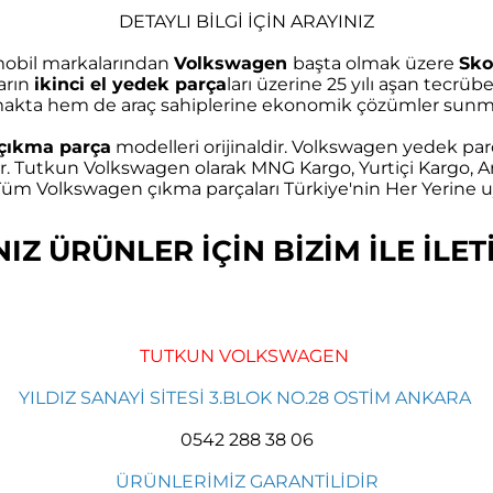
DETAYLI BİLGİ İÇİN ARAYINIZ
omobil markalarından
Volkswagen
başta olmak üzere
Sko
arın
ikinci el yedek parça
ları üzerine 25 yılı aşan tec
akta hem de araç sahiplerine ekonomik çözümler sunma
çıkma parça
modelleri orijinaldir. Volkswagen yedek parç
r. Tutkun Volkswagen olarak MNG Kargo, Yurtiçi Kargo, Ar
m Volkswagen çıkma parçaları Türkiye'nin Her Yerine uy
Z ÜRÜNLER İÇİN BİZİM İLE İLETİ
TUTKUN VOLKSWAGEN
YILDIZ SANAYİ SİTESİ 3.BLOK NO.28 OSTİM ANKARA
0542 288 38 06
ÜRÜNLERİMİZ GARANTİLİDİR