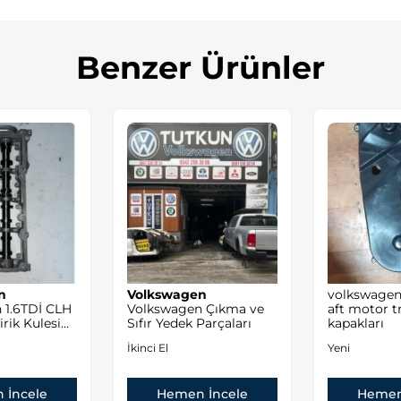
Benzer Ürünler
n
Volkswagen
volkswagen 
 1.6TDİ CLH
Volkswagen Çıkma ve
aft motor t
rik Kulesi
Sıfır Yedek Parçaları
kapakları
İkinci El
Yeni
 İncele
Hemen İncele
Hemen