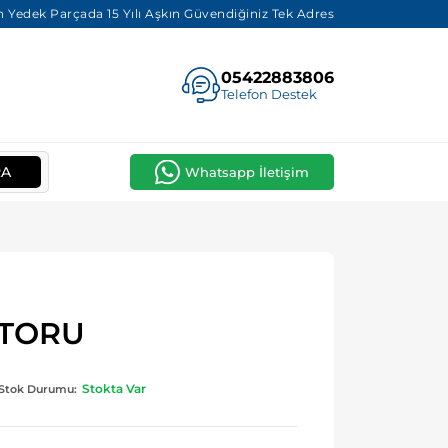
 Yedek Parçada 15 Yılı Aşkın Güvendiğiniz Tek Adres
05422883806
Telefon Destek
RA
Whatsapp İletişim
TORU
Stokta Var
Stok Durumu: