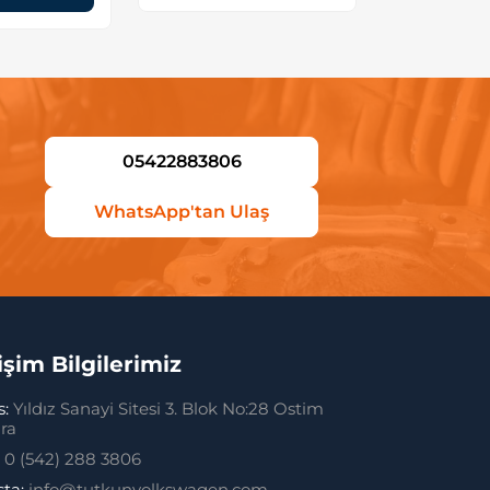
05422883806
WhatsApp'tan Ulaş
tişim Bilgilerimiz
s:
Yıldız Sanayi Sitesi 3. Blok No:28 Ostim
ra
:
0 (542) 288 3806
sta:
info@tutkunvolkswagen.com