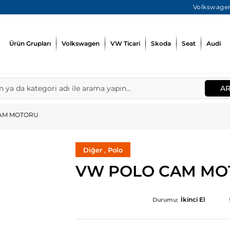
Volkswagen
Ürün Grupları
Volkswagen
VW Ticari
Skoda
Seat
Audi
A
AM MOTORU
,
Diğer
Polo
VW POLO CAM MO
İkinci El
Durumu: