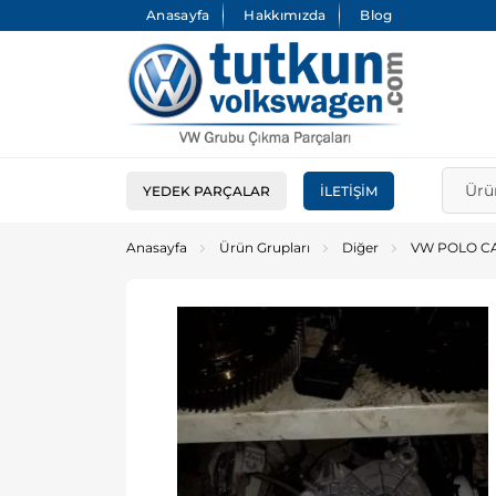
Anasayfa
Hakkımızda
Blog
YEDEK PARÇALAR
İLETIŞIM
Anasayfa
Ürün Grupları
Diğer
VW POLO C