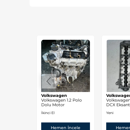
/Skoda 1.6
Volkswagen
Volkswage
kma Orjinal
Volkswagen 1.2 Polo
Volkswagen
Dolu Motor
DCX Eksanti
Sıfır Orjinal
İkinci El
Yeni
 İncele
Hemen İncele
Hemen