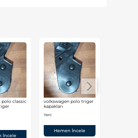
polo classic
volkswagen polo triger
Volkswagen
riger
kapakları
1.6 8valf A
Motor
Yeni
İkinci El
Hemen İncele
 İncele
Hemen