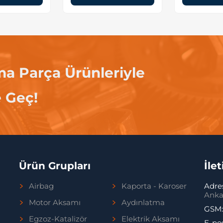
ma Parça Ürünleriyle
e Geç!
Ürün Grupları
İle
Airbag
Kaporta - Karoser
Adre
Anka
Motor Aksamı
Aydınlatma
GSM
Egzoz-Katalizör
Elektrik Aksamı
E-po