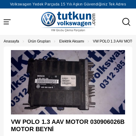
Volkswagen Yedek Parçada 15 Yılı Aşkın Güvendiğiniz Tek Adres
Anasayfa
Ürün Grupları
Elektrik Aksamı
VW POLO 1.3 AAV MOTO
VW POLO 1.3 AAV MOTOR 030906026B
MOTOR BEYNİ