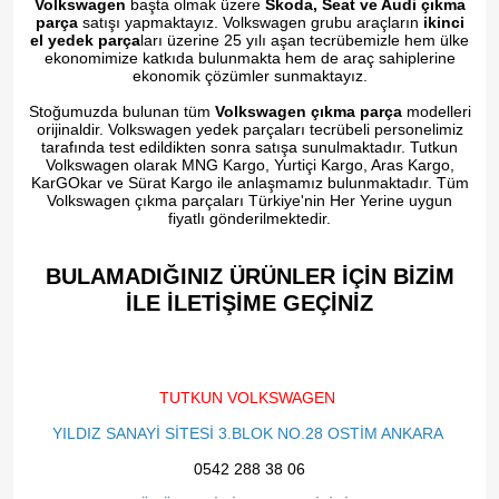
Volkswagen
başta olmak üzere
Skoda, Seat ve Audi çıkma
parça
satışı yapmaktayız. Volkswagen grubu araçların
ikinci
el yedek parça
ları üzerine 25 yılı aşan tecrübemizle hem ülke
ekonomimize katkıda bulunmakta hem de araç sahiplerine
ekonomik çözümler sunmaktayız.
Stoğumuzda bulunan tüm
Volkswagen çıkma parça
modelleri
orijinaldir. Volkswagen yedek parçaları tecrübeli personelimiz
tarafında test edildikten sonra satışa sunulmaktadır. Tutkun
Volkswagen olarak MNG Kargo, Yurtiçi Kargo, Aras Kargo,
KarGOkar ve Sürat Kargo ile anlaşmamız bulunmaktadır. Tüm
Volkswagen çıkma parçaları Türkiye'nin Her Yerine uygun
fiyatlı gönderilmektedir.
BULAMADIĞINIZ ÜRÜNLER İÇİN BİZİM
İLE İLETİŞİME GEÇİNİZ​
TUTKUN VOLKSWAGEN
YILDIZ SANAYİ SİTESİ 3.BLOK NO.28 OSTİM ANKARA
0542 288 38 06