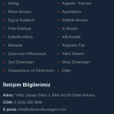
Airbag
Kaporta - Karoser
Motor Aksamı
Aydınlatma
Egzoz-Katalizör
Elektrik Aksamı
Fren-Debriyaj
İç Aksam
Kalorifer-Klima
Kilit-Kontak
Mekanik
Radyatör-Fan
Şanzıman-Diferansiyel
Yakıt Sistemi
Şarj Dinamoları
Marş Dinamoları
Süspansiyon ve Direksiyon
Diğer
İletişim Bilgilerimiz
Adres:
Yıldız Sanayi Sitesi 3. Blok No:28 Ostim Ankara
GSM:
0 (542) 288 3806
E-posta:
info@tutkunvolkswagen.com