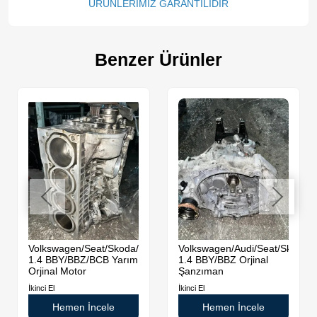
ÜRÜNLERİMİZ GARANTİLİDİR
Benzer Ürünler
da
Volkswagen/Seat/Skoda/Audi
Volkswagen/Audi/Seat/Skoda
1.4 BBY/BBZ/BCB Yarım
1.4 BBY/BBZ Orjinal
Orjinal Motor
Şanzıman
İkinci El
İkinci El
Hemen İncele
Hemen İncele