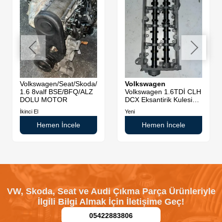
Volkswagen/Seat/Skoda/Audi
Volkswagen
1.6 8valf BSE/BFQ/ALZ
Volkswagen 1.6TDİ CLH
DOLU MOTOR
DCX Eksantirik Kulesi
Sıfır Orjinal
İkinci El
Yeni
Hemen İncele
Hemen İncele
VW, Skoda, Seat ve Audi Çıkma Parça Ürünleriyle
İlgili Bilgi Almak İçin İletişime Geç!
05422883806