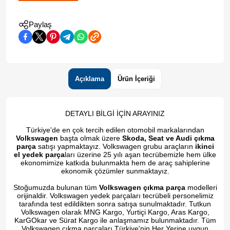
Paylaş
Açıklama
Ürün İçeriği
DETAYLI BİLGİ İÇİN ARAYINIZ
Türkiye'de en çok tercih edilen otomobil markalarından
Volkswagen
başta olmak üzere
Skoda, Seat ve Audi çıkma
parça
satışı yapmaktayız. Volkswagen grubu araçların
ikinci
el yedek parça
ları üzerine 25 yılı aşan tecrübemizle hem ülke
ekonomimize katkıda bulunmakta hem de araç sahiplerine
ekonomik çözümler sunmaktayız.
Stoğumuzda bulunan tüm
Volkswagen çıkma parça
modelleri
orijinaldir. Volkswagen yedek parçaları tecrübeli personelimiz
tarafında test edildikten sonra satışa sunulmaktadır. Tutkun
Volkswagen olarak MNG Kargo, Yurtiçi Kargo, Aras Kargo,
KarGOkar ve Sürat Kargo ile anlaşmamız bulunmaktadır. Tüm
Volkswagen çıkma parçaları Türkiye'nin Her Yerine uygun