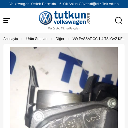
Volkswagen Yedek Parçada 15 Yılı Aşkın Güvendiğiniz Tek Adres
Anasayfa
Ürün Grupları
Diğer
VW PASSAT CC 1.4 TSİ GAZ KELE