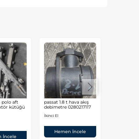
polo aft
passat 1.8 t hava akış
Volkswagen
ktör kütüğü
debimetre 0280217117
Audi A4/A6
İkinci El
İkinci El
Hemen İncele
Hemen
 İncele