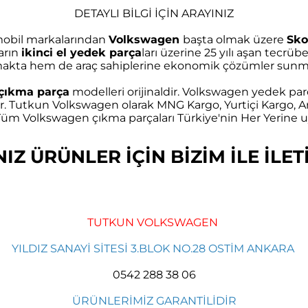
DETAYLI BİLGİ İÇİN ARAYINIZ
omobil markalarından
Volkswagen
başta olmak üzere
Sko
arın
ikinci el yedek parça
ları üzerine 25 yılı aşan tec
akta hem de araç sahiplerine ekonomik çözümler sunma
çıkma parça
modelleri orijinaldir. Volkswagen yedek parç
r. Tutkun Volkswagen olarak MNG Kargo, Yurtiçi Kargo, Ar
m Volkswagen çıkma parçaları Türkiye'nin Her Yerine uy
Z ÜRÜNLER İÇİN BİZİM İLE İLETİ
TUTKUN VOLKSWAGEN
YILDIZ SANAYİ SİTESİ 3.BLOK NO.28 OSTİM ANKARA
0542 288 38 06
ÜRÜNLERİMİZ GARANTİLİDİR