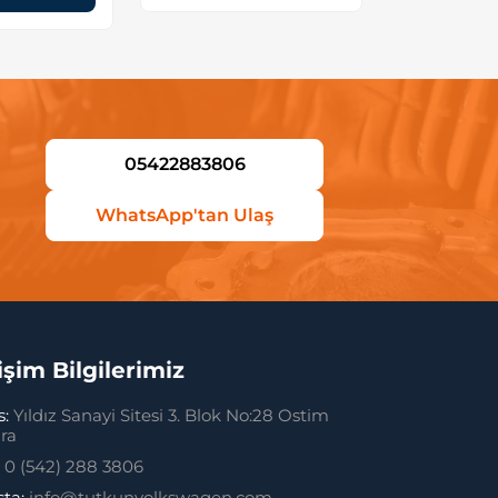
05422883806
WhatsApp'tan Ulaş
tişim Bilgilerimiz
s:
Yıldız Sanayi Sitesi 3. Blok No:28 Ostim
ra
:
0 (542) 288 3806
sta:
info@tutkunvolkswagen.com