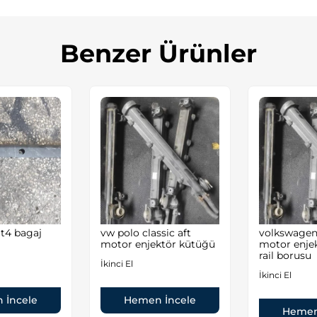
Benzer Ürünler
 t4 bagaj
vw polo classic aft
volkswagen 
motor enjektör kütüğü
motor enje
rail borusu
İkinci El
İkinci El
 İncele
Hemen İncele
Hemen