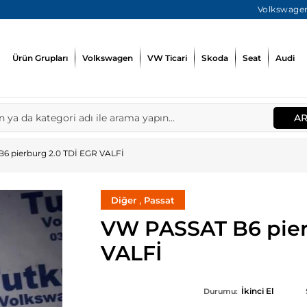
Volkswagen
Ürün Grupları
Volkswagen
VW Ticari
Skoda
Seat
Audi
A
6 pierburg 2.0 TDİ EGR VALFİ
,
Diğer
Passat
VW PASSAT B6 pier
VALFİ
İkinci El
Durumu: