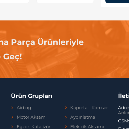
ma Parça Ürünleriyle
e Geç!
Ürün Grupları
İle
Airbag
Kaporta - Karoser
Adre
Anka
Motor Aksamı
Aydınlatma
GSM
Egzoz-Katalizör
Elektrik Aksamı
E-po