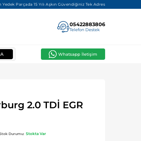
 Yedek Parçada 15 Yılı Aşkın Güvendiğiniz Tek Adres
05422883806
Telefon Destek
RA
Whatsapp İletişim
burg 2.0 TDİ EGR
Stokta Var
Stok Durumu: