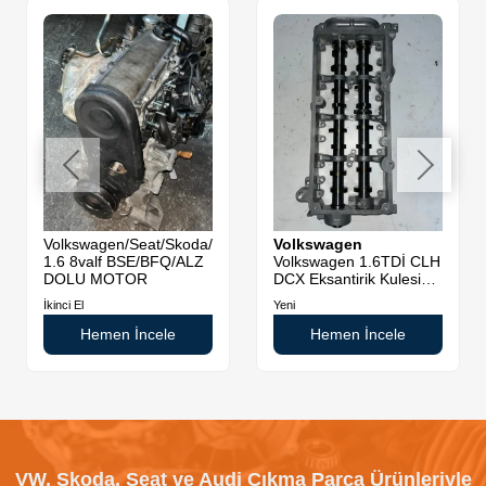
Volkswagen/Seat/Skoda/Audi
Volkswagen
1.6 8valf BSE/BFQ/ALZ
Volkswagen 1.6TDİ CLH
DOLU MOTOR
DCX Eksantirik Kulesi
Sıfır Orjinal
İkinci El
Yeni
Hemen İncele
Hemen İncele
VW, Skoda, Seat ve Audi Çıkma Parça Ürünleriyle