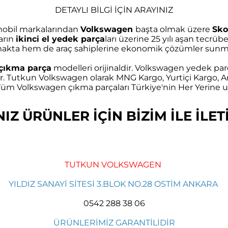
DETAYLI BİLGİ İÇİN ARAYINIZ
omobil markalarından
Volkswagen
başta olmak üzere
Sko
arın
ikinci el yedek parça
ları üzerine 25 yılı aşan tec
akta hem de araç sahiplerine ekonomik çözümler sunma
çıkma parça
modelleri orijinaldir. Volkswagen yedek parç
r. Tutkun Volkswagen olarak MNG Kargo, Yurtiçi Kargo, Ar
m Volkswagen çıkma parçaları Türkiye'nin Her Yerine uy
Z ÜRÜNLER İÇİN BİZİM İLE İLETİ
TUTKUN VOLKSWAGEN
YILDIZ SANAYİ SİTESİ 3.BLOK NO.28 OSTİM ANKARA
0542 288 38 06
ÜRÜNLERİMİZ GARANTİLİDİR