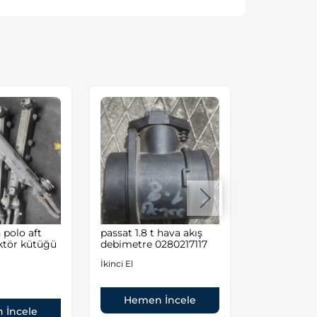
polo aft
passat 1.8 t hava akış
Volkswagen
ktör kütüğü
debimetre 0280217117
Audi A4/A6
İkinci El
İkinci El
Hemen İncele
Hemen
 İncele