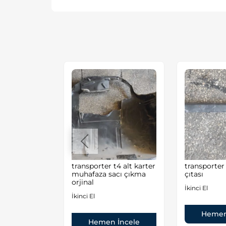
n
transporter t4 alt karter
transporter
 Çıkma ve
muhafaza sacı çıkma
çıtası
Parçaları
orjinal
İkinci El
İkinci El
Hemen
 İncele
Hemen İncele