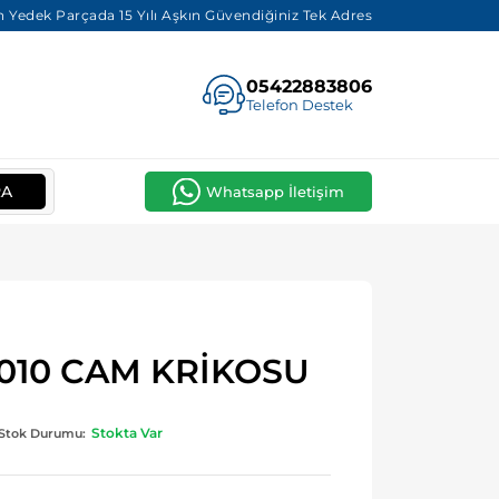
 Yedek Parçada 15 Yılı Aşkın Güvendiğiniz Tek Adres
05422883806
Telefon Destek
RA
Whatsapp İletişim
010 CAM KRİKOSU
Stokta Var
Stok Durumu: