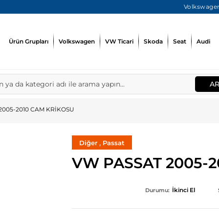
Volkswagen
Ürün Grupları
Volkswagen
VW Ticari
Skoda
Seat
Audi
A
2005-2010 CAM KRİKOSU
,
Diğer
Passat
VW PASSAT 2005-2
İkinci El
Durumu: