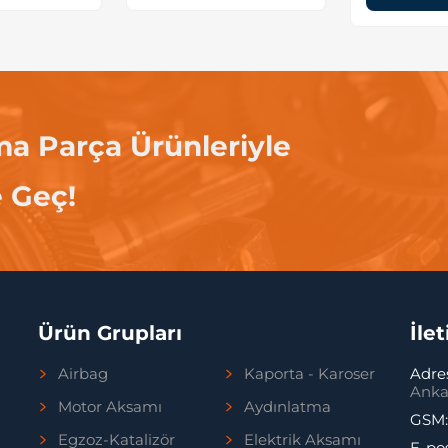
ma Parça Ürünleriyle
e Geç!
Ürün Grupları
İle
Airbag
Kaporta - Karoser
Adre
Anka
Motor Aksamı
Aydınlatma
GSM
Egzoz-Katalizör
Elektrik Aksamı
E-po