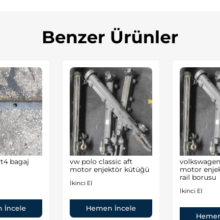
Benzer Ürünler
 t4 bagaj
vw polo classic aft
volkswagen 
motor enjektör kütüğü
motor enje
rail borusu
İkinci El
İkinci El
 İncele
Hemen İncele
Hemen