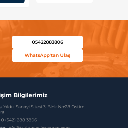
05422883806
WhatsApp'tan Ulaş
tişim Bilgilerimiz
s:
Yıldız Sanayi Sitesi 3. Blok No:28 Ostim
ra
:
0 (542) 288 3806
sta:
info@tutkunvolkswagen.com