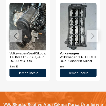
Volkswagen/Seat/Skoda/Audi
Volkswagen
1.6 8valf BSE/BFQ/ALZ
Volkswagen 1.6TDİ CLH
DOLU MOTOR
DCX Eksantirik Kulesi
Sıfır Orjinal
İkinci El
Yeni
Hemen İncele
Hemen İncele
VW, Skoda, Seat ve Audi Çıkma Parça Ürünleriyle