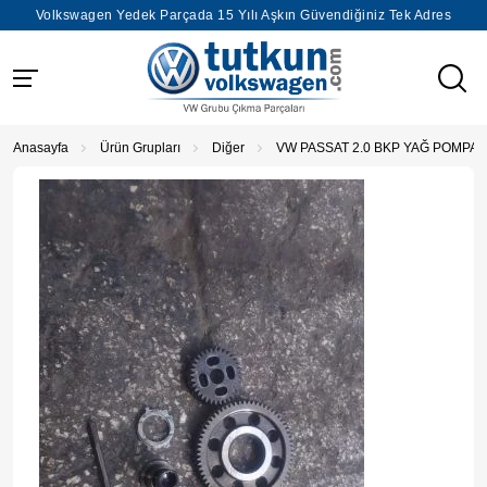
Volkswagen Yedek Parçada 15 Yılı Aşkın Güvendiğiniz Tek Adres
Anasayfa
Ürün Grupları
Diğer
VW PASSAT 2.0 BKP YAĞ POMPA D