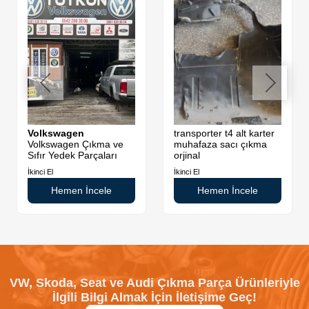
Volkswagen
transporter t4 alt karter
Volkswagen Çıkma ve
muhafaza sacı çıkma
Sıfır Yedek Parçaları
orjinal
İkinci El
İkinci El
Hemen İncele
Hemen İncele
VW, Skoda, Seat ve Audi Çıkma Parça Ürünleriyle
İlgili Bilgi Almak İçin İletişime Geç!