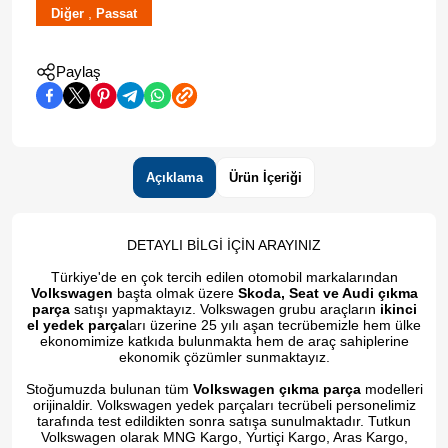
,
Diğer
Passat
Paylaş
Açıklama
Ürün İçeriği
DETAYLI BİLGİ İÇİN ARAYINIZ
Türkiye'de en çok tercih edilen otomobil markalarından
Volkswagen
başta olmak üzere
Skoda, Seat ve Audi çıkma
parça
satışı yapmaktayız. Volkswagen grubu araçların
ikinci
el yedek parça
ları üzerine 25 yılı aşan tecrübemizle hem ülke
ekonomimize katkıda bulunmakta hem de araç sahiplerine
ekonomik çözümler sunmaktayız.
Stoğumuzda bulunan tüm
Volkswagen çıkma parça
modelleri
orijinaldir. Volkswagen yedek parçaları tecrübeli personelimiz
tarafında test edildikten sonra satışa sunulmaktadır. Tutkun
Volkswagen olarak MNG Kargo, Yurtiçi Kargo, Aras Kargo,