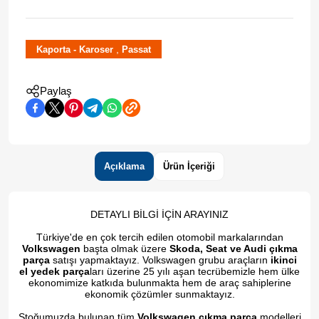
,
Kaporta - Karoser
Passat
Paylaş
Açıklama
Ürün İçeriği
DETAYLI BİLGİ İÇİN ARAYINIZ
Türkiye'de en çok tercih edilen otomobil markalarından
Volkswagen
başta olmak üzere
Skoda, Seat ve Audi çıkma
parça
satışı yapmaktayız. Volkswagen grubu araçların
ikinci
el yedek parça
ları üzerine 25 yılı aşan tecrübemizle hem ülke
ekonomimize katkıda bulunmakta hem de araç sahiplerine
ekonomik çözümler sunmaktayız.
Stoğumuzda bulunan tüm
Volkswagen çıkma parça
modelleri