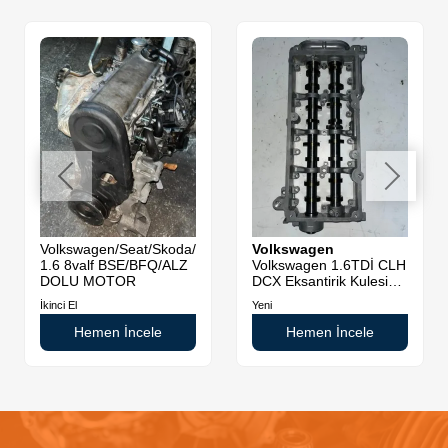
Volkswagen/Seat/Skoda/Audi
Volkswagen
1.6 8valf BSE/BFQ/ALZ
Volkswagen 1.6TDİ CLH
DOLU MOTOR
DCX Eksantirik Kulesi
Sıfır Orjinal
İkinci El
Yeni
Hemen İncele
Hemen İncele