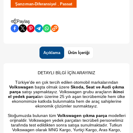
,
Şanzıman-Diferansiyel
Passat
Paylaş
Açıklama
Ürün İçeriği
DETAYLI BİLGİ İÇİN ARAYINIZ
Türkiye'de en çok tercih edilen otomobil markalarından
Volkswagen
başta olmak üzere
Skoda, Seat ve Audi çıkma
parça
satışı yapmaktayız. Volkswagen grubu araçların
ikinci
el yedek parça
ları üzerine 25 yılı aşan tecrübemizle hem ülke
ekonomimize katkıda bulunmakta hem de araç sahiplerine
ekonomik çözümler sunmaktayız.
Stoğumuzda bulunan tüm
Volkswagen çıkma parça
modelleri
orijinaldir. Volkswagen yedek parçaları tecrübeli personelimiz
tarafında test edildikten sonra satışa sunulmaktadır. Tutkun
Volkswagen olarak MNG Kargo, Yurtiçi Kargo, Aras Kargo,