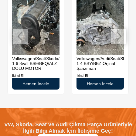
Volkswagen/Seat/Skoda/Audi
Volkswagen/Audi/Seat/Skoda
1.6 8valf BSE/BFQ/ALZ
1.4 BBY/BBZ Orjinal
DOLU MOTOR
Şanzıman
İkinci El
İkinci El
Hemen İncele
Hemen İncele
VW, Skoda, Seat ve Audi Çıkma Parça Ürünleriyle
İlgili Bilgi Almak İçin İletişime Geç!