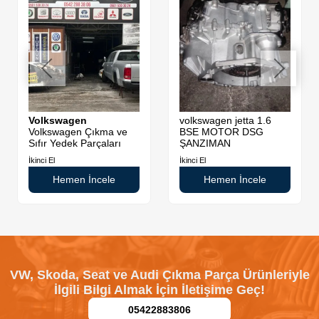
Volkswagen
volkswagen jetta 1.6
Volkswagen Çıkma ve
BSE MOTOR DSG
Sıfır Yedek Parçaları
ŞANZIMAN
İkinci El
İkinci El
Hemen İncele
Hemen İncele
VW, Skoda, Seat ve Audi Çıkma Parça Ürünleriyle
İlgili Bilgi Almak İçin İletişime Geç!
05422883806