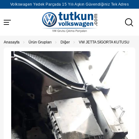
Volkswagen Yedek Parçada 15 Yılı Aşkın Güvendiğiniz Tek Adres
Anasayfa
Ürün Grupları
Diğer
VW JETTA SİGORTA KUTUSU