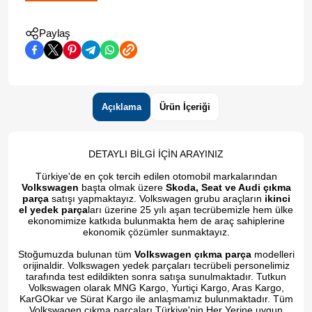
Paylaş
Açıklama
Ürün İçeriği
DETAYLI BİLGİ İÇİN ARAYINIZ
Türkiye'de en çok tercih edilen otomobil markalarından
Volkswagen
başta olmak üzere
Skoda, Seat ve Audi çıkma
parça
satışı yapmaktayız. Volkswagen grubu araçların
ikinci
el yedek parça
ları üzerine 25 yılı aşan tecrübemizle hem ülke
ekonomimize katkıda bulunmakta hem de araç sahiplerine
ekonomik çözümler sunmaktayız.
Stoğumuzda bulunan tüm
Volkswagen çıkma parça
modelleri
orijinaldir. Volkswagen yedek parçaları tecrübeli personelimiz
tarafında test edildikten sonra satışa sunulmaktadır. Tutkun
Volkswagen olarak MNG Kargo, Yurtiçi Kargo, Aras Kargo,
KarGOkar ve Sürat Kargo ile anlaşmamız bulunmaktadır. Tüm
Volkswagen çıkma parçaları Türkiye'nin Her Yerine uygun