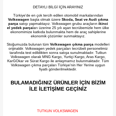
DETAYLI BİLGİ İÇİN ARAYINIZ
Türkiye'de en çok tercih edilen otomobil markalarından
Volkswagen
başta olmak üzere
Skoda, Seat ve Audi çıkma
parça
satışı yapmaktayız. Volkswagen grubu araçların
ikinci
el yedek parça
ları üzerine 25 yılı aşan tecrübemizle hem ülke
ekonomimize katkıda bulunmakta hem de araç sahiplerine
ekonomik çözümler sunmaktayız.
Stoğumuzda bulunan tüm
Volkswagen çıkma parça
modelleri
orijinaldir. Volkswagen yedek parçaları tecrübeli personelimiz
tarafında test edildikten sonra satışa sunulmaktadır. Tutkun
Volkswagen olarak MNG Kargo, Yurtiçi Kargo, Aras Kargo,
KarGOkar ve Sürat Kargo ile anlaşmamız bulunmaktadır. Tüm
Volkswagen çıkma parçaları Türkiye'nin Her Yerine uygun
fiyatlı gönderilmektedir.
BULAMADIĞINIZ ÜRÜNLER İÇİN BİZİM
İLE İLETİŞİME GEÇİNİZ​
TUTKUN VOLKSWAGEN