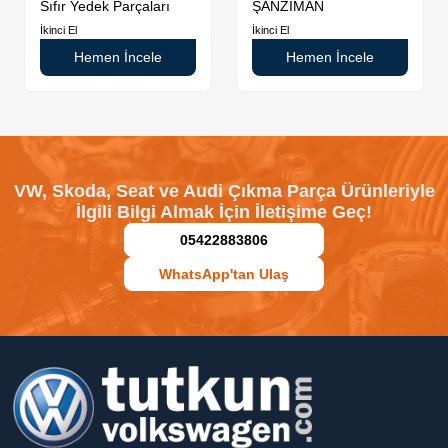
Sıfır Yedek Parçaları
ŞANZIMAN
İkinci El
İkinci El
Hemen İncele
Hemen İncele
VW, Skoda, Seat ve Audi Çıkma Parça Ürünleriyle
İlgili Bilgi Almak İçin İletişime Geç!
05422883806
WhatsApp'tan Ulaş