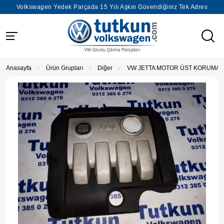
Volkswagen Yedek Parçada 15 Yılı Aşkın Güvendiğiniz Tek Adres
Anasayfa
Ürün Grupları
Diğer
VW JETTA MOTOR ÜST KORUMA 