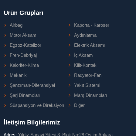
Ürün Grupları
Airbag
Kaporta - Karoser
Motor Aksamı
Aydınlatma
Egzoz-Katalizör
Elektrik Aksamı
Fren-Debriyaj
İç Aksam
Kalorifer-Klima
Kilit-Kontak
Mekanik
Radyatör-Fan
Şanzıman-Diferansiyel
Yakıt Sistemi
Şarj Dinamoları
Marş Dinamoları
Süspansiyon ve Direksiyon
Diğer
İletişim Bilgilerimiz
Adres:
Yıldız Sanayi Sitesi 3. Blok No:28 Ostim Ankara