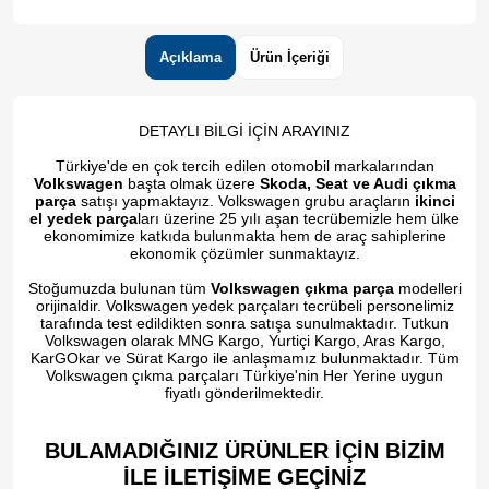
Açıklama
Ürün İçeriği
DETAYLI BİLGİ İÇİN ARAYINIZ
Türkiye'de en çok tercih edilen otomobil markalarından
Volkswagen
başta olmak üzere
Skoda, Seat ve Audi çıkma
parça
satışı yapmaktayız. Volkswagen grubu araçların
ikinci
el yedek parça
ları üzerine 25 yılı aşan tecrübemizle hem ülke
ekonomimize katkıda bulunmakta hem de araç sahiplerine
ekonomik çözümler sunmaktayız.
Stoğumuzda bulunan tüm
Volkswagen çıkma parça
modelleri
orijinaldir. Volkswagen yedek parçaları tecrübeli personelimiz
tarafında test edildikten sonra satışa sunulmaktadır. Tutkun
Volkswagen olarak MNG Kargo, Yurtiçi Kargo, Aras Kargo,
KarGOkar ve Sürat Kargo ile anlaşmamız bulunmaktadır. Tüm
Volkswagen çıkma parçaları Türkiye'nin Her Yerine uygun
fiyatlı gönderilmektedir.
BULAMADIĞINIZ ÜRÜNLER İÇİN BİZİM
İLE İLETİŞİME GEÇİNİZ​