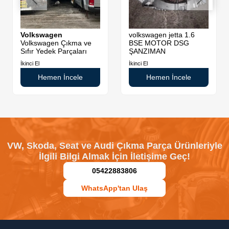
Volkswagen
volkswagen jetta 1.6
Volkswagen Çıkma ve
BSE MOTOR DSG
Sıfır Yedek Parçaları
ŞANZIMAN
İkinci El
İkinci El
Hemen İncele
Hemen İncele
VW, Skoda, Seat ve Audi Çıkma Parça Ürünleriyle
İlgili Bilgi Almak İçin İletişime Geç!
05422883806
WhatsApp'tan Ulaş