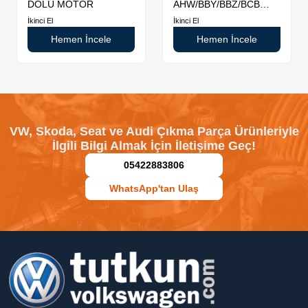
DOLU MOTOR
AHW/BBY/BBZ/BCB
DOLU MOTOR
İkinci El
İkinci El
Hemen İncele
Hemen İncele
VW, Skoda, Seat ve Audi Çıkma Parça Ürünleriyle
İlgili Bilgi Almak İçin İletişime Geç!
05422883806
WhatsApp'tan Ulaş