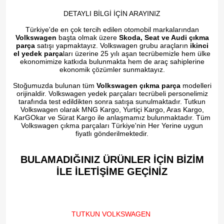
DETAYLI BİLGİ İÇİN ARAYINIZ
Türkiye'de en çok tercih edilen otomobil markalarından
Volkswagen
başta olmak üzere
Skoda, Seat ve Audi çıkma
parça
satışı yapmaktayız. Volkswagen grubu araçların
ikinci
el yedek parça
ları üzerine 25 yılı aşan tecrübemizle hem ülke
ekonomimize katkıda bulunmakta hem de araç sahiplerine
ekonomik çözümler sunmaktayız.
Stoğumuzda bulunan tüm
Volkswagen çıkma parça
modelleri
orijinaldir. Volkswagen yedek parçaları tecrübeli personelimiz
tarafında test edildikten sonra satışa sunulmaktadır. Tutkun
Volkswagen olarak MNG Kargo, Yurtiçi Kargo, Aras Kargo,
KarGOkar ve Sürat Kargo ile anlaşmamız bulunmaktadır. Tüm
Volkswagen çıkma parçaları Türkiye'nin Her Yerine uygun
fiyatlı gönderilmektedir.
BULAMADIĞINIZ ÜRÜNLER İÇİN BİZİM
İLE İLETİŞİME GEÇİNİZ​
TUTKUN VOLKSWAGEN