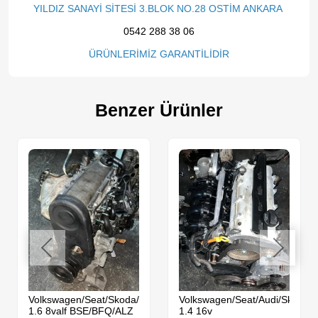
YILDIZ SANAYİ SİTESİ 3.BLOK NO.28 OSTİM ANKARA
0542 288 38 06
ÜRÜNLERİMİZ GARANTİLİDİR
Benzer Ürünler
da
Volkswagen/Seat/Skoda/Audi
Volkswagen/Seat/Audi/Skoda
1.6 8valf BSE/BFQ/ALZ
1.4 16v