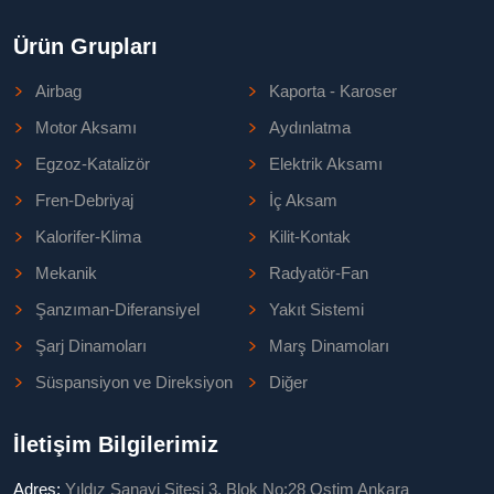
Ürün Grupları
Airbag
Kaporta - Karoser
Motor Aksamı
Aydınlatma
Egzoz-Katalizör
Elektrik Aksamı
Fren-Debriyaj
İç Aksam
Kalorifer-Klima
Kilit-Kontak
Mekanik
Radyatör-Fan
Şanzıman-Diferansiyel
Yakıt Sistemi
Şarj Dinamoları
Marş Dinamoları
Süspansiyon ve Direksiyon
Diğer
İletişim Bilgilerimiz
Adres:
Yıldız Sanayi Sitesi 3. Blok No:28 Ostim Ankara