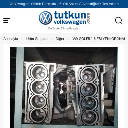
Volkswagen Yedek Parçada 15 Yılı Aşkın Güvendiğiniz Tek Adres
Anasayfa
Ürün Grupları
Diğer
VW GOLF5 1.6 FSI YENİ ORJİNAL