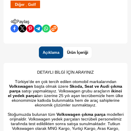
,
Diğer
Golf
Paylaş
Açıklama
Ürün İçeriği
DETAYLI BİLGİ İÇİN ARAYINIZ
Türkiye'de en çok tercih edilen otomobil markalarından
Volkswagen
başta olmak üzere
Skoda, Seat ve Audi çıkma
parça
satışı yapmaktayız. Volkswagen grubu araçların
ikinci
el yedek parça
ları üzerine 25 yılı aşan tecrübemizle hem ülke
ekonomimize katkıda bulunmakta hem de araç sahiplerine
ekonomik çözümler sunmaktayız.
Stoğumuzda bulunan tüm
Volkswagen çıkma parça
modelleri
orijinaldir. Volkswagen yedek parçaları tecrübeli personelimiz
tarafında test edildikten sonra satışa sunulmaktadır. Tutkun
Volkswagen olarak MNG Kargo, Yurtiçi Kargo, Aras Kargo,