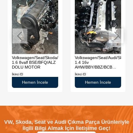
da
Volkswagen/Seat/Skoda/Audi
Volkswagen/Seat/Audi/Skoda
1.6 8valf BSE/BFQ/ALZ
1.4 16v
DOLU MOTOR
AHW/BBY/BBZ/BCB
DOLU MOTOR
İkinci El
İkinci El
Hemen İncele
Hemen İncele
VW, Skoda, Seat ve Audi Çıkma Parça Ürünleriyle
İlgili Bilgi Almak İçin İletişime Geç!