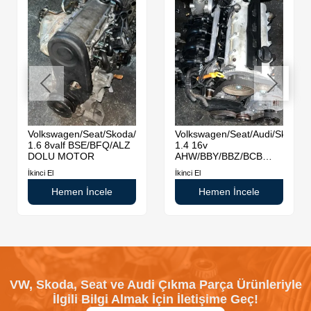
da
Volkswagen/Seat/Skoda/Audi
Volkswagen/Seat/Audi/Skoda
1.6 8valf BSE/BFQ/ALZ
1.4 16v
DOLU MOTOR
AHW/BBY/BBZ/BCB
DOLU MOTOR
İkinci El
İkinci El
Hemen İncele
Hemen İncele
VW, Skoda, Seat ve Audi Çıkma Parça Ürünleriyle
İlgili Bilgi Almak İçin İletişime Geç!