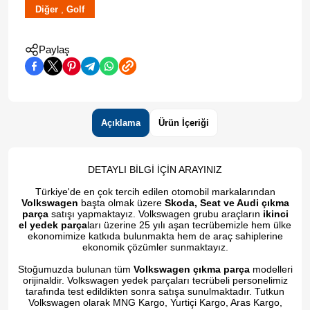
,
Diğer
Golf
Paylaş
Açıklama
Ürün İçeriği
DETAYLI BİLGİ İÇİN ARAYINIZ
Türkiye'de en çok tercih edilen otomobil markalarından
Volkswagen
başta olmak üzere
Skoda, Seat ve Audi çıkma
parça
satışı yapmaktayız. Volkswagen grubu araçların
ikinci
el yedek parça
ları üzerine 25 yılı aşan tecrübemizle hem ülke
ekonomimize katkıda bulunmakta hem de araç sahiplerine
ekonomik çözümler sunmaktayız.
Stoğumuzda bulunan tüm
Volkswagen çıkma parça
modelleri
orijinaldir. Volkswagen yedek parçaları tecrübeli personelimiz
tarafında test edildikten sonra satışa sunulmaktadır. Tutkun
Volkswagen olarak MNG Kargo, Yurtiçi Kargo, Aras Kargo,