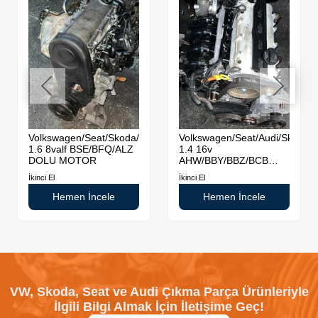
da
Volkswagen/Seat/Skoda/Audi
Volkswagen/Seat/Audi/Skoda
1.6 8valf BSE/BFQ/ALZ
1.4 16v
DOLU MOTOR
AHW/BBY/BBZ/BCB
DOLU MOTOR
İkinci El
İkinci El
Hemen İncele
Hemen İncele
VW, Skoda, Seat ve Audi Çıkma Parça Ürünleriyle
İlgili Bilgi Almak İçin İletişime Geç!