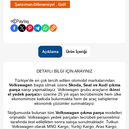
,
Şanzıman-Diferansiyel
Golf
Paylaş
Açıklama
Ürün İçeriği
DETAYLI BİLGİ İÇİN ARAYINIZ
Türkiye'de en çok tercih edilen otomobil markalarından
Volkswagen
başta olmak üzere
Skoda, Seat ve Audi çıkma
parça
satışı yapmaktayız. Volkswagen grubu araçların
ikinci
el yedek parça
ları üzerine 25 yılı aşan tecrübemizle hem ülke
ekonomimize katkıda bulunmakta hem de araç sahiplerine
ekonomik çözümler sunmaktayız.
Stoğumuzda bulunan tüm
Volkswagen çıkma parça
modelleri
orijinaldir. Volkswagen yedek parçaları tecrübeli personelimiz
tarafında test edildikten sonra satışa sunulmaktadır. Tutkun
Volkswagen olarak MNG Kargo, Yurtiçi Kargo, Aras Kargo,