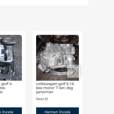
 golf 4
volkswagen golf 6 1.6
Volkswagen
tes
bse motor 7 ileri dsg
BLR 2.0 Do
sı
şanzıman
İkinci El
İkinci El
Hemen
 İncele
Hemen İncele