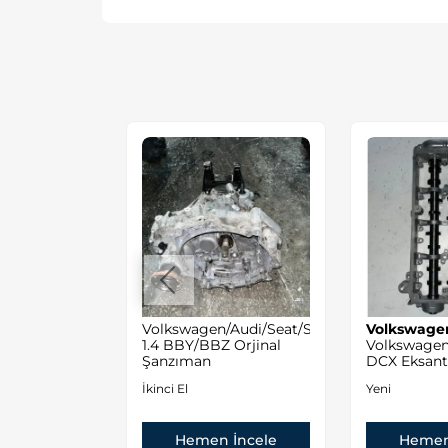
/Seat/Skoda/Audi
Volkswagen/Audi/Seat/Skoda
Volkswage
BZ/BCB
1.4 BBY/BBZ Orjinal
Volkswagen
al Motor
Şanzıman
DCX Eksanti
Sıfır Orjinal
İkinci El
Yeni
 İncele
Hemen İncele
Hemen