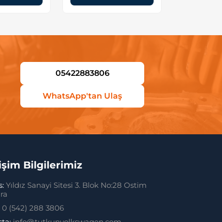
05422883806
WhatsApp'tan Ulaş
tişim Bilgilerimiz
s:
Yıldız Sanayi Sitesi 3. Blok No:28 Ostim
ra
:
0 (542) 288 3806
sta:
info@tutkunvolkswagen.com