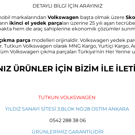
DETAYLI BİLGİ İÇİN ARAYINIZ
omobil markalarından
Volkswagen
başta olmak üzere
Sko
arın
ikinci el yedek parça
ları üzerine 25 yılı aşan tec
akta hem de araç sahiplerine ekonomik çözümler sunma
çıkma parça
modelleri orijinaldir. Volkswagen yedek parç
r. Tutkun Volkswagen olarak MNG Kargo, Yurtiçi Kargo, Ar
m Volkswagen çıkma parçaları Türkiye'nin Her Yerine uy
Z ÜRÜNLER İÇİN BİZİM İLE İLETİ
TUTKUN VOLKSWAGEN
YILDIZ SANAYİ SİTESİ 3.BLOK NO.28 OSTİM ANKARA
0542 288 38 06
ÜRÜNLERİMİZ GARANTİLİDİR