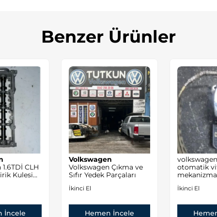
Benzer Ürünler
n
Volkswagen
volkswagen
 1.6TDİ CLH
Volkswagen Çıkma ve
otomatik vi
rik Kulesi
Sıfır Yedek Parçaları
mekanizma
İkinci El
İkinci El
 İncele
Hemen İncele
Hemen