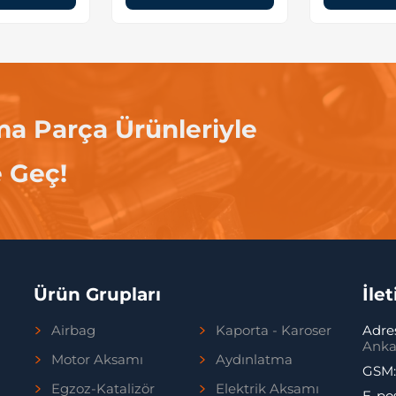
ma Parça Ürünleriyle
e Geç!
Ürün Grupları
İle
Airbag
Kaporta - Karoser
Adre
Anka
Motor Aksamı
Aydınlatma
GSM
Egzoz-Katalizör
Elektrik Aksamı
E-po