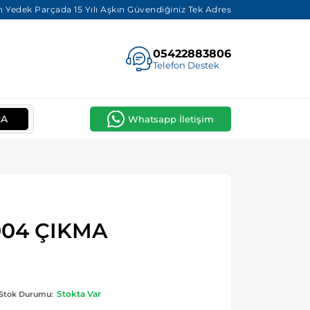
 Yedek Parçada 15 Yılı Aşkın Güvendiğiniz Tek Adres
05422883806
Telefon Destek
RA
Whatsapp İletişim
004 ÇIKMA
Stokta Var
Stok Durumu: