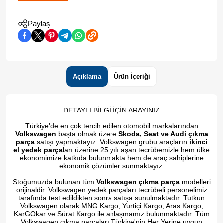
Paylaş
Açıklama
Ürün İçeriği
DETAYLI BİLGİ İÇİN ARAYINIZ
Türkiye'de en çok tercih edilen otomobil markalarından
Volkswagen
başta olmak üzere
Skoda, Seat ve Audi çıkma
parça
satışı yapmaktayız. Volkswagen grubu araçların
ikinci
el yedek parça
ları üzerine 25 yılı aşan tecrübemizle hem ülke
ekonomimize katkıda bulunmakta hem de araç sahiplerine
ekonomik çözümler sunmaktayız.
Stoğumuzda bulunan tüm
Volkswagen çıkma parça
modelleri
orijinaldir. Volkswagen yedek parçaları tecrübeli personelimiz
tarafında test edildikten sonra satışa sunulmaktadır. Tutkun
Volkswagen olarak MNG Kargo, Yurtiçi Kargo, Aras Kargo,
KarGOkar ve Sürat Kargo ile anlaşmamız bulunmaktadır. Tüm
Volkswagen çıkma parçaları Türkiye'nin Her Yerine uygun