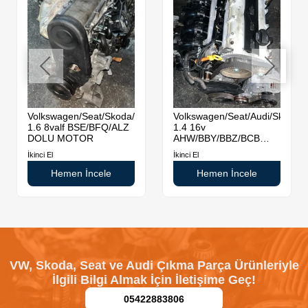
da
Volkswagen/Seat/Skoda/Audi
Volkswagen/Seat/Audi/Skoda
1.6 8valf BSE/BFQ/ALZ
1.4 16v
DOLU MOTOR
AHW/BBY/BBZ/BCB
DOLU MOTOR
İkinci El
İkinci El
Hemen İncele
Hemen İncele
VW, Skoda, Seat ve Audi Çıkma Parça Ürünleriyle
İlgili Bilgi Almak İçin İletişime Geç!
05422883806