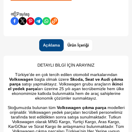
Paylaş
Açıklama
Ürün İçeriği
DETAYLI BİLGİ İÇİN ARAYINIZ
Türkiye'de en çok tercih edilen otomobil markalarından
Volkswagen
başta olmak üzere
Skoda, Seat ve Audi çıkma
parça
satışı yapmaktayız. Volkswagen grubu araçların
ikinci
el yedek parça
ları üzerine 25 yılı aşan tecrübemizle hem ülke
ekonomimize katkıda bulunmakta hem de araç sahiplerine
ekonomik çözümler sunmaktayız.
Stoğumuzda bulunan tüm
Volkswagen çıkma parça
modelleri
orijinaldir. Volkswagen yedek parçaları tecrübeli personelimiz
tarafında test edildikten sonra satışa sunulmaktadır. Tutkun
Volkswagen olarak MNG Kargo, Yurtiçi Kargo, Aras Kargo,
KarGOkar ve Sürat Kargo ile anlaşmamız bulunmaktadır. Tüm
Volkswagen çıkma parçaları Türkiye'nin Her Yerine uygun