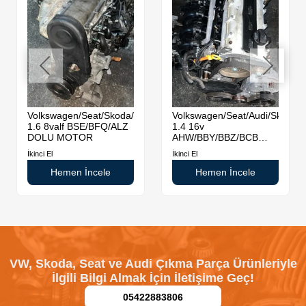
da
Volkswagen/Seat/Skoda/Audi
Volkswagen/Seat/Audi/Skoda
1.6 8valf BSE/BFQ/ALZ
1.4 16v
DOLU MOTOR
AHW/BBY/BBZ/BCB
DOLU MOTOR
İkinci El
İkinci El
Hemen İncele
Hemen İncele
VW, Skoda, Seat ve Audi Çıkma Parça Ürünleriyle
İlgili Bilgi Almak İçin İletişime Geç!
05422883806