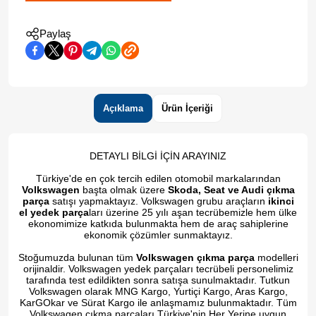
Paylaş
Açıklama
Ürün İçeriği
DETAYLI BİLGİ İÇİN ARAYINIZ
Türkiye'de en çok tercih edilen otomobil markalarından
Volkswagen
başta olmak üzere
Skoda, Seat ve Audi çıkma
parça
satışı yapmaktayız. Volkswagen grubu araçların
ikinci
el yedek parça
ları üzerine 25 yılı aşan tecrübemizle hem ülke
ekonomimize katkıda bulunmakta hem de araç sahiplerine
ekonomik çözümler sunmaktayız.
Stoğumuzda bulunan tüm
Volkswagen çıkma parça
modelleri
orijinaldir. Volkswagen yedek parçaları tecrübeli personelimiz
tarafında test edildikten sonra satışa sunulmaktadır. Tutkun
Volkswagen olarak MNG Kargo, Yurtiçi Kargo, Aras Kargo,
KarGOkar ve Sürat Kargo ile anlaşmamız bulunmaktadır. Tüm
Volkswagen çıkma parçaları Türkiye'nin Her Yerine uygun