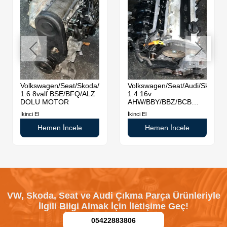
da
Volkswagen/Seat/Skoda/Audi
Volkswagen/Seat/Audi/Skoda
1.6 8valf BSE/BFQ/ALZ
1.4 16v
DOLU MOTOR
AHW/BBY/BBZ/BCB
DOLU MOTOR
İkinci El
İkinci El
Hemen İncele
Hemen İncele
VW, Skoda, Seat ve Audi Çıkma Parça Ürünleriyle
İlgili Bilgi Almak İçin İletişime Geç!
05422883806