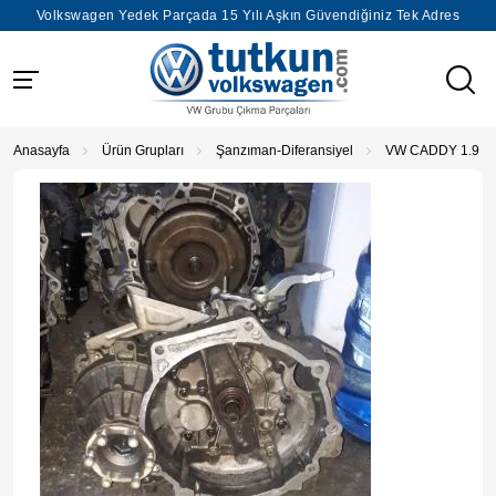
Volkswagen Yedek Parçada 15 Yılı Aşkın Güvendiğiniz Tek Adres
Anasayfa
Ürün Grupları
Şanzıman-Diferansiyel
VW CADDY 1.9 T