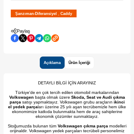
,
Şanzıman-Diferansiyel
Caddy
Paylaş
Açıklama
Ürün İçeriği
DETAYLI BİLGİ İÇİN ARAYINIZ
Türkiye'de en çok tercih edilen otomobil markalarından
Volkswagen
başta olmak üzere
Skoda, Seat ve Audi çıkma
parça
satışı yapmaktayız. Volkswagen grubu araçların
ikinci
el yedek parça
ları üzerine 25 yılı aşan tecrübemizle hem ülke
ekonomimize katkıda bulunmakta hem de araç sahiplerine
ekonomik çözümler sunmaktayız.
Stoğumuzda bulunan tüm
Volkswagen çıkma parça
modelleri
orijinaldir. Volkswagen yedek parçaları tecrübeli personelimiz