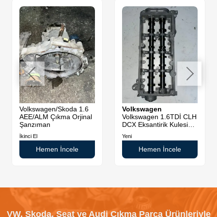
Volkswagen/Skoda 1.6
Volkswagen
AEE/ALM Çıkma Orjinal
Volkswagen 1.6TDİ CLH
Şanzıman
DCX Eksantirik Kulesi
Sıfır Orjinal
İkinci El
Yeni
Hemen İncele
Hemen İncele
VW, Skoda, Seat ve Audi Çıkma Parça Ürünleriyle