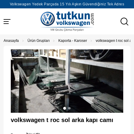
Volkswagen Yedek Parçada 15 Yılı Aşkın Güvendiğiniz Tek Adres
Anasayfa
Ürün Grupları
Kaporta - Karoser
volkswagen t roc sol ar
volkswagen t roc sol arka kapı camı