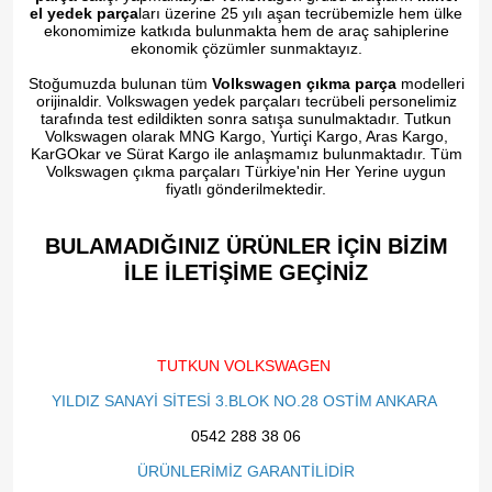
el yedek parça
ları üzerine 25 yılı aşan tecrübemizle hem ülke
ekonomimize katkıda bulunmakta hem de araç sahiplerine
ekonomik çözümler sunmaktayız.
Stoğumuzda bulunan tüm
Volkswagen çıkma parça
modelleri
orijinaldir. Volkswagen yedek parçaları tecrübeli personelimiz
tarafında test edildikten sonra satışa sunulmaktadır. Tutkun
Volkswagen olarak MNG Kargo, Yurtiçi Kargo, Aras Kargo,
KarGOkar ve Sürat Kargo ile anlaşmamız bulunmaktadır. Tüm
Volkswagen çıkma parçaları Türkiye'nin Her Yerine uygun
fiyatlı gönderilmektedir.
BULAMADIĞINIZ ÜRÜNLER İÇİN BİZİM
İLE İLETİŞİME GEÇİNİZ​
TUTKUN VOLKSWAGEN
YILDIZ SANAYİ SİTESİ 3.BLOK NO.28 OSTİM ANKARA
0542 288 38 06
ÜRÜNLERİMİZ GARANTİLİDİR