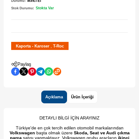
İkinci El
Durumu:
Stokta Var
Stok Durumu:
,
Kaporta - Karoser
T-Roc
Paylaş
Açıklama
Ürün İçeriği
DETAYLI BİLGİ İÇİN ARAYINIZ
Türkiye'de en çok tercih edilen otomobil markalarından
Volkswagen
başta olmak üzere
Skoda, Seat ve Audi çıkma
parça
satışı yapmaktayız. Volkswagen grubu araçların
ikinci