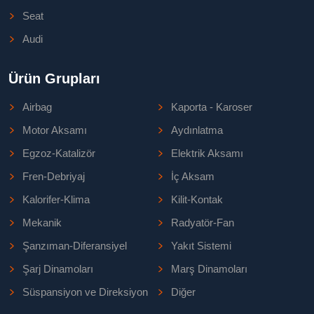
Seat
Audi
Ürün Grupları
Airbag
Kaporta - Karoser
Motor Aksamı
Aydınlatma
Egzoz-Katalizör
Elektrik Aksamı
Fren-Debriyaj
İç Aksam
Kalorifer-Klima
Kilit-Kontak
Mekanik
Radyatör-Fan
Şanzıman-Diferansiyel
Yakıt Sistemi
Şarj Dinamoları
Marş Dinamoları
Süspansiyon ve Direksiyon
Diğer