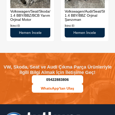
da
Volkswagen/Seat/Skoda/Audi
Volkswagen/Audi/Seat/Skoda
1.4 BBY/BBZ/BCB Yarım
1.4 BBY/BBZ Orjinal
Orjinal Motor
Şanzıman
İkinci El
İkinci El
Hemen İncele
Hemen İncele
VW, Skoda, Seat ve Audi Çıkma Parça Ürünleriyle
İlgili Bilgi Almak İçin İletişime Geç!
05422883806
WhatsApp'tan Ulaş