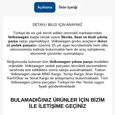
Açıklama
Ürün İçeriği
DETAYLI BİLGİ İÇİN ARAYINIZ
Türkiye'de en çok tercih edilen otomobil markalarından
Volkswagen
başta olmak üzere
Skoda, Seat ve Audi çıkma
parça
satışı yapmaktayız. Volkswagen grubu araçların
ikinci
el yedek parça
ları üzerine 25 yılı aşan tecrübemizle hem ülke
ekonomimize katkıda bulunmakta hem de araç sahiplerine
ekonomik çözümler sunmaktayız.
Stoğumuzda bulunan tüm
Volkswagen çıkma parça
modelleri
orijinaldir. Volkswagen yedek parçaları tecrübeli personelimiz
tarafında test edildikten sonra satışa sunulmaktadır. Tutkun
Volkswagen olarak MNG Kargo, Yurtiçi Kargo, Aras Kargo,
KarGOkar ve Sürat Kargo ile anlaşmamız bulunmaktadır. Tüm
Volkswagen çıkma parçaları Türkiye'nin Her Yerine uygun
fiyatlı gönderilmektedir.
BULAMADIĞINIZ ÜRÜNLER İÇİN BİZİM
İLE İLETİŞİME GEÇİNİZ​