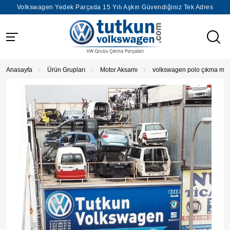
Volkswagen Yedek Parçada 15 Yılı Aşkın Güvendiğiniz Tek Adres
Anasayfa
Ürün Grupları
Motor Aksamı
volkswagen polo çıkma mot