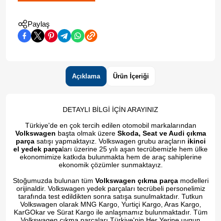
Paylaş
Açıklama
Ürün İçeriği
DETAYLI BİLGİ İÇİN ARAYINIZ
Türkiye'de en çok tercih edilen otomobil markalarından
Volkswagen
başta olmak üzere
Skoda, Seat ve Audi çıkma
parça
satışı yapmaktayız. Volkswagen grubu araçların
ikinci
el yedek parça
ları üzerine 25 yılı aşan tecrübemizle hem ülke
ekonomimize katkıda bulunmakta hem de araç sahiplerine
ekonomik çözümler sunmaktayız.
Stoğumuzda bulunan tüm
Volkswagen çıkma parça
modelleri
orijinaldir. Volkswagen yedek parçaları tecrübeli personelimiz
tarafında test edildikten sonra satışa sunulmaktadır. Tutkun
Volkswagen olarak MNG Kargo, Yurtiçi Kargo, Aras Kargo,
KarGOkar ve Sürat Kargo ile anlaşmamız bulunmaktadır. Tüm
Volkswagen çıkma parçaları Türkiye'nin Her Yerine uygun