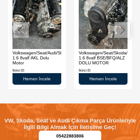
Volkswagen/Seat/Audi/Skoda
Volkswagen/Seat/Skoda/Audi
1.6 8valf AKL Dolu
1.6 8valf BSE/BFQ/ALZ
Motor
DOLU MOTOR
İkinci El
İkinci El
Hemen İncele
Hemen İncele
VW, Skoda, Seat ve Audi Çıkma Parça Ürünleriyle
İlgili Bilgi Almak İçin İletişime Geç!
05422883806