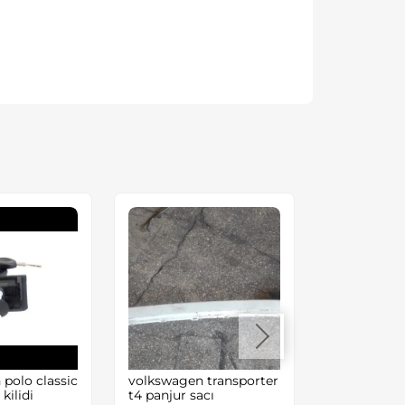
polo classic
volkswagen transporter
Volkswagen
kilidi
t4 panjur sacı
1.6 8valf A