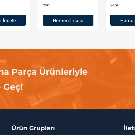
Yeni
Yeni
 İncele
Hemen İncele
Hemen
ma Parça Ürünleriyle
e Geç!
Ürün Grupları
İle