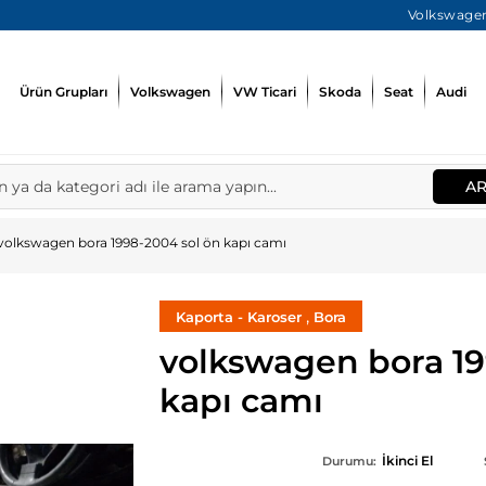
Volkswagen
Ürün Grupları
Volkswagen
VW Ticari
Skoda
Seat
Audi
A
volkswagen bora 1998-2004 sol ön kapı camı
,
Kaporta - Karoser
Bora
volkswagen bora 19
kapı camı
İkinci El
Durumu: