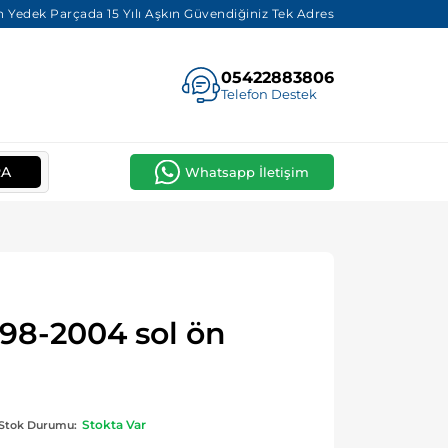
 Yedek Parçada 15 Yılı Aşkın Güvendiğiniz Tek Adres
05422883806
Telefon Destek
RA
Whatsapp İletişim
98-2004 sol ön
Stokta Var
Stok Durumu: