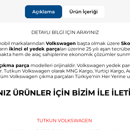
Açıklama
Ürün İçeriği
DETAYLI BİLGİ İÇİN ARAYINIZ
omobil markalarından
Volkswagen
başta olmak üzere
Sko
arın
ikinci el yedek parça
ları üzerine 25 yılı aşan tec
akta hem de araç sahiplerine ekonomik çözümler sunma
çıkma parça
modelleri orijinaldir. Volkswagen yedek parç
r. Tutkun Volkswagen olarak MNG Kargo, Yurtiçi Kargo, Ar
m Volkswagen çıkma parçaları Türkiye'nin Her Yerine uy
Z ÜRÜNLER İÇİN BİZİM İLE İLETİ
TUTKUN VOLKSWAGEN