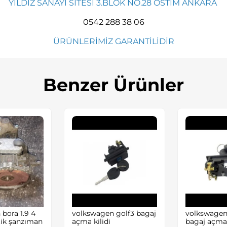
YILDIZ SANAYİ SİTESİ 3.BLOK NO.28 OSTİM ANKARA
0542 288 38 06
ÜRÜNLERİMİZ GARANTİLİDİR
Benzer Ürünler
bora 1.9 4
volkswagen golf3 bagaj
volkswagen 
tik şanzıman
açma kilidi
bagaj açma 