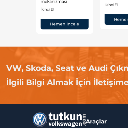
Parçaları
mekanizması
İkinci El
İkinci El
Hemen
 İncele
Hemen İncele
VW, Skoda, Seat ve Audi Çık
İlgili Bilgi Almak İçin İletişim
Araçlar