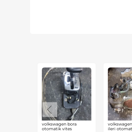
n
volkswagen bora
volkswagen 
 Çıkma ve
otomatik vites
ileri otoma