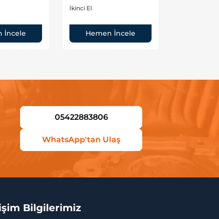
Motor
İkinci El
İkinci El
 İncele
Hemen İncele
Hemen
05422883806
WhatsApp'tan Ulaş
tişim Bilgilerimiz