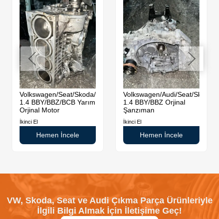
di
Volkswagen/Seat/Skoda/Audi
Volkswagen/Audi/Seat/Skoda
1.4 BBY/BBZ/BCB Yarım
1.4 BBY/BBZ Orjinal
Orjinal Motor
Şanzıman
İkinci El
İkinci El
Hemen İncele
Hemen İncele
VW, Skoda, Seat ve Audi Çıkma Parça Ürünleriyle
İlgili Bilgi Almak İçin İletişime Geç!