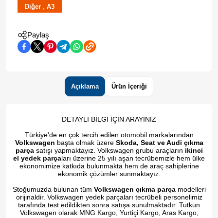
,
Diğer
A3
Paylaş
Açıklama
Ürün İçeriği
DETAYLI BİLGİ İÇİN ARAYINIZ
Türkiye'de en çok tercih edilen otomobil markalarından
Volkswagen
başta olmak üzere
Skoda, Seat ve Audi çıkma
parça
satışı yapmaktayız. Volkswagen grubu araçların
ikinci
el yedek parça
ları üzerine 25 yılı aşan tecrübemizle hem ülke
ekonomimize katkıda bulunmakta hem de araç sahiplerine
ekonomik çözümler sunmaktayız.
Stoğumuzda bulunan tüm
Volkswagen çıkma parça
modelleri
orijinaldir. Volkswagen yedek parçaları tecrübeli personelimiz
tarafında test edildikten sonra satışa sunulmaktadır. Tutkun
Volkswagen olarak MNG Kargo, Yurtiçi Kargo, Aras Kargo,