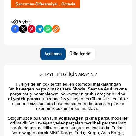
,
Şanzıman-Diferansiyel
Octavia
Paylaş
Açıklama
Ürün İçeriği
DETAYLI BİLGİ İÇİN ARAYINIZ
Türkiye'de en çok tercih edilen otomobil markalarından
Volkswagen
başta olmak üzere
Skoda, Seat ve Audi çıkma
parça
satışı yapmaktayız. Volkswagen grubu araçların
ikinci
el yedek parça
ları üzerine 25 yılı aşan tecrübemizle hem ülke
ekonomimize katkıda bulunmakta hem de araç sahiplerine
ekonomik çözümler sunmaktayız.
Stoğumuzda bulunan tüm
Volkswagen çıkma parça
modelleri
orijinaldir. Volkswagen yedek parçaları tecrübeli personelimiz
tarafında test edildikten sonra satışa sunulmaktadır. Tutkun
Volkswagen olarak MNG Kargo, Yurtiçi Kargo, Aras Kargo,