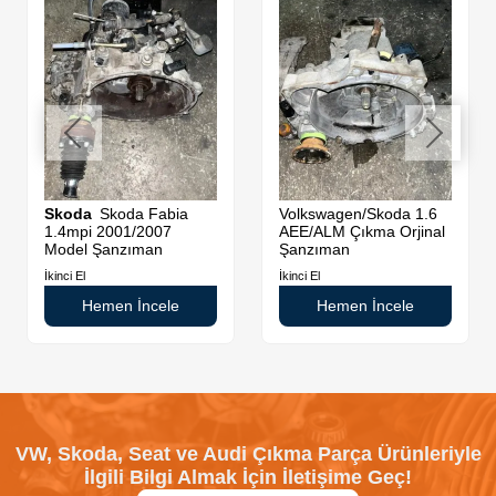
da
Skoda
Skoda Fabia
Volkswagen/Skoda 1.6
1.4mpi 2001/2007
AEE/ALM Çıkma Orjinal
Model Şanzıman
Şanzıman
İkinci El
İkinci El
Hemen İncele
Hemen İncele
VW, Skoda, Seat ve Audi Çıkma Parça Ürünleriyle
İlgili Bilgi Almak İçin İletişime Geç!