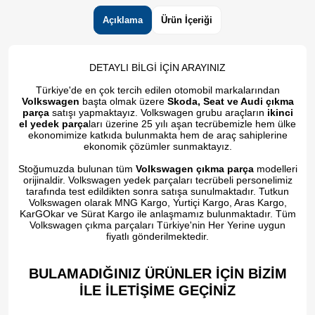
Açıklama
Ürün İçeriği
DETAYLI BİLGİ İÇİN ARAYINIZ
Türkiye'de en çok tercih edilen otomobil markalarından
Volkswagen
başta olmak üzere
Skoda, Seat ve Audi çıkma
parça
satışı yapmaktayız. Volkswagen grubu araçların
ikinci
el yedek parça
ları üzerine 25 yılı aşan tecrübemizle hem ülke
ekonomimize katkıda bulunmakta hem de araç sahiplerine
ekonomik çözümler sunmaktayız.
Stoğumuzda bulunan tüm
Volkswagen çıkma parça
modelleri
orijinaldir. Volkswagen yedek parçaları tecrübeli personelimiz
tarafında test edildikten sonra satışa sunulmaktadır. Tutkun
Volkswagen olarak MNG Kargo, Yurtiçi Kargo, Aras Kargo,
KarGOkar ve Sürat Kargo ile anlaşmamız bulunmaktadır. Tüm
Volkswagen çıkma parçaları Türkiye'nin Her Yerine uygun
fiyatlı gönderilmektedir.
BULAMADIĞINIZ ÜRÜNLER İÇİN BİZİM
İLE İLETİŞİME GEÇİNİZ​