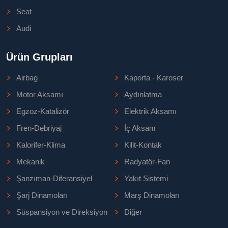
Seat
Audi
Ürün Grupları
Airbag
Kaporta - Karoser
Motor Aksamı
Aydınlatma
Egzoz-Katalizör
Elektrik Aksamı
Fren-Debriyaj
İç Aksam
Kalorifer-Klima
Kilit-Kontak
Mekanik
Radyatör-Fan
Şanzıman-Diferansiyel
Yakıt Sistemi
Şarj Dinamoları
Marş Dinamoları
Süspansiyon ve Direksiyon
Diğer