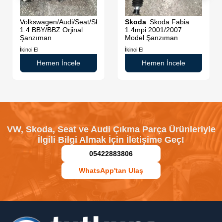
di
Volkswagen/Audi/Seat/Skoda
Skoda
Skoda Fabia
1.4 BBY/BBZ Orjinal
1.4mpi 2001/2007
Şanzıman
Model Şanzıman
İkinci El
İkinci El
Hemen İncele
Hemen İncele
VW, Skoda, Seat ve Audi Çıkma Parça Ürünleriyle
İlgili Bilgi Almak İçin İletişime Geç!
05422883806
WhatsApp'tan Ulaş