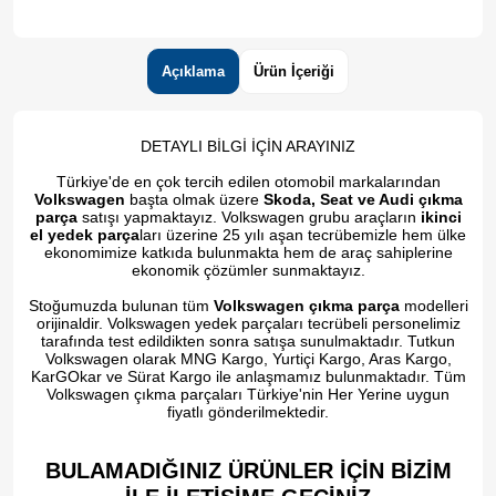
Açıklama
Ürün İçeriği
DETAYLI BİLGİ İÇİN ARAYINIZ
Türkiye'de en çok tercih edilen otomobil markalarından
Volkswagen
başta olmak üzere
Skoda, Seat ve Audi çıkma
parça
satışı yapmaktayız. Volkswagen grubu araçların
ikinci
el yedek parça
ları üzerine 25 yılı aşan tecrübemizle hem ülke
ekonomimize katkıda bulunmakta hem de araç sahiplerine
ekonomik çözümler sunmaktayız.
Stoğumuzda bulunan tüm
Volkswagen çıkma parça
modelleri
orijinaldir. Volkswagen yedek parçaları tecrübeli personelimiz
tarafında test edildikten sonra satışa sunulmaktadır. Tutkun
Volkswagen olarak MNG Kargo, Yurtiçi Kargo, Aras Kargo,
KarGOkar ve Sürat Kargo ile anlaşmamız bulunmaktadır. Tüm
Volkswagen çıkma parçaları Türkiye'nin Her Yerine uygun
fiyatlı gönderilmektedir.
BULAMADIĞINIZ ÜRÜNLER İÇİN BİZİM