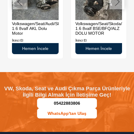
Volkswagen/Seat/Audi/Skoda
Volkswagen/Seat/Skoda/Audi
1.6 8valf AKL Dolu
1.6 8valf BSE/BFQ/ALZ
Motor
DOLU MOTOR
İkinci El
İkinci El
Hemen İncele
Hemen İncele
VW, Skoda, Seat ve Audi Çıkma Parça Ürünleriyle
İlgili Bilgi Almak İçin İletişime Geç!
05422883806
WhatsApp'tan Ulaş