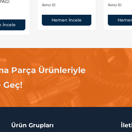
PAĞI
İkinci El
İkinci El
Hemen İncele
Hemen
 İncele
ma Parça Ürünleriyle
e Geç!
Ürün Grupları
İle