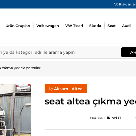
Volkswagen
Ürün Grupları
Volkswagen
VW Ticari
Skoda
Seat
Audi
A
a çıkma yedek parçaları
,
İç Aksam
Altea
seat altea çıkma ye
İkinci El
Durumu: