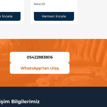
İkinci El
İkinci El
 İncele
Hemen İncele
Hemen
05422883806
WhatsApp'tan Ulaş
tişim Bilgilerimiz