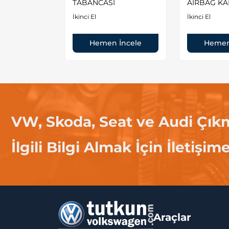
TABANCASI
AİRBAG KA
İkinci El
İkinci El
 İncele
Hemen İncele
Hemen
VW, Skoda, Seat ve Audi Çık
İlgili Bilgi Almak İçin İletişim
Araçlar