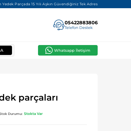
 Yedek Parçada 15 Yılı Aşkın Güvendiğiniz Tek Adres
05422883806
Telefon Destek
RA
Whatsapp İletişim
dek parçaları
Stokta Var
Stok Durumu: