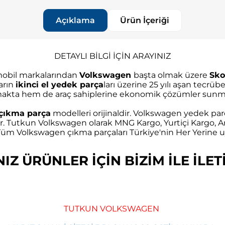
Açıklama
Ürün İçeriği
DETAYLI BİLGİ İÇİN ARAYINIZ
omobil markalarından
Volkswagen
başta olmak üzere
Sko
arın
ikinci el yedek parça
ları üzerine 25 yılı aşan tec
akta hem de araç sahiplerine ekonomik çözümler sunma
çıkma parça
modelleri orijinaldir. Volkswagen yedek parç
r. Tutkun Volkswagen olarak MNG Kargo, Yurtiçi Kargo, Ar
m Volkswagen çıkma parçaları Türkiye'nin Her Yerine uy
Z ÜRÜNLER İÇİN BİZİM İLE İLETİ
TUTKUN VOLKSWAGEN