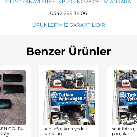
YILDIZ SANAYİ SİTESİ 3.BLOK NO.28 OSTİM ANKARA
0542 288 38 06
ÜRÜNLERİMİZ GARANTİLİDİR
Benzer Ürünler
EN GOLF4
audi a5 çıkma yedek
seat ibiza 
IKMA
parçaları
parçaları