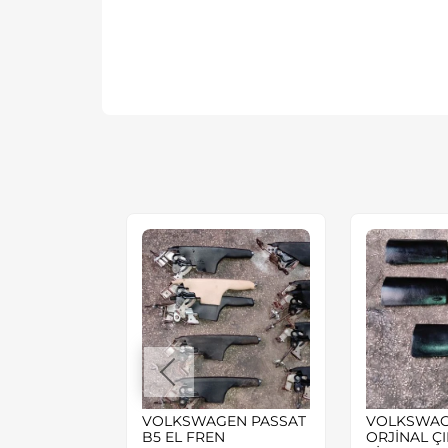
EN BORA
VOLKSWAGEN PASSAT
VOLKSWAG
ABANCASI
B5 EL FREN
ORJİNAL Ç