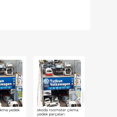
çıkma yedek
skoda roomster çıkma
volkswagen
yedek parçaları
kalörifer üf